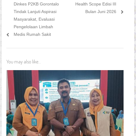
Previous
Next
Dinkes P2KB Gorontalo
Health Scope Edisi III
pos
post:
post:
Tindak Lanjuti Aspirasi
Bulan Juni 2026
Masyarakat, Evaluasi
Pengelolaan Limbah
Medis Rumah Sakit
You may also like...