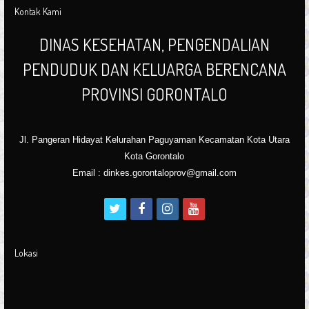
Kontak Kami
DINAS KESEHATAN, PENGENDALIAN
PENDUDUK DAN KELUARGA BERENCANA
PROVINSI GORONTALO
Jl. Pangeran Hidayat Kelurahan Paguyaman Kecamatan Kota Utara
Kota Gorontalo
Email : dinkes.gorontaloprov@gmail.com
t
f
i
y
w
a
n
o
i
c
s
u
Lokasi
t
e
t
t
t
b
a
u