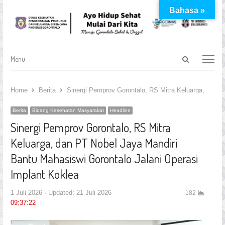
Bahasa »
Open
Menu
Menu
search
panel
Home
Berita
Sinergi Pemprov Gorontalo, RS Mitra Keluarga, dan P
Berita
Bidang Kesehatan Masyarakat
Headline
Sinergi Pemprov Gorontalo, RS Mitra
Keluarga, dan PT Nobel Jaya Mandiri
Bantu Mahasiswi Gorontalo Jalani Operasi
Implant Koklea
1 Juli 2026
Updated: 21 Juli 2026
182
09:37:22