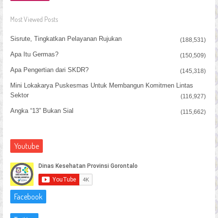
Most Viewed Posts
Sisrute, Tingkatkan Pelayanan Rujukan
(188,531)
Apa Itu Germas?
(150,509)
Apa Pengertian dari SKDR?
(145,318)
Mini Lokakarya Puskesmas Untuk Membangun Komitmen Lintas
Sektor
(116,927)
Angka “13” Bukan Sial
(115,662)
Youtube
Facebook