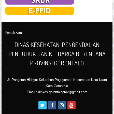
Kontak Kami
DINAS KESEHATAN, PENGENDALIAN
PENDUDUK DAN KELUARGA BERENCANA
PROVINSI GORONTALO
Jl. Pangeran Hidayat Kelurahan Paguyaman Kecamatan Kota Utara
Kota Gorontalo
Email : dinkes.gorontaloprov@gmail.com
t
f
i
y
w
a
n
o