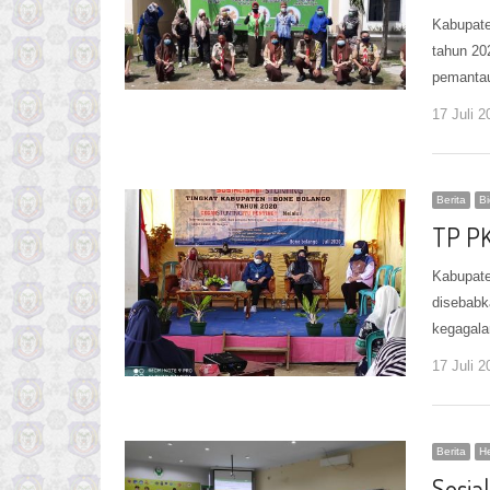
Kabupate
tahun 20
pemanta
17 Juli 2
Berita
B
TP PK
Kabupate
disebabk
kegagal
17 Juli 2
Berita
He
Sosia