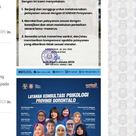
5
585
ang
 pada
013