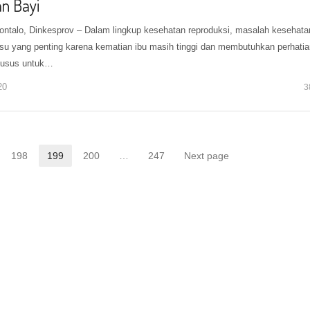
an Bayi
ontalo, Dinkesprov – Dalam lingkup kesehatan reproduksi, masalah kesehata
isu yang penting karena kematian ibu masih tinggi dan membutuhkan perhati
husus untuk…
20
3
198
199
200
…
247
Next page
Page
Page
Page
Page