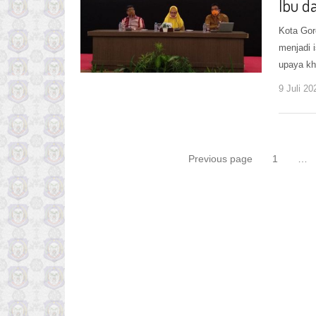
Ibu d
Kota Gor
menjadi 
upaya k
9 Juli 20
Navigasi
Previous page
1
…
Page
pos