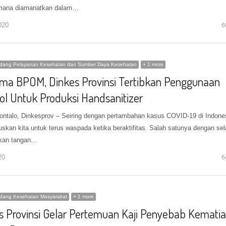
mana diamanatkan dalam…
020
6
idang Pelayanan Kesehatan dan Sumber Daya Kesehatan
+ 1 more
ma BPOM, Dinkes Provinsi Tertibkan Penggunaan
ol Untuk Produksi Handsanitizer
ontalo, Dinkesprov – Seiring dengan pertambahan kasus COVID-19 di Indone
skan kita untuk terus waspada ketika beraktifitas. Salah satunya dengan sel
kan tangan…
20
6
idang Kesehatan Masyarakat
+ 1 more
s Provinsi Gelar Pertemuan Kaji Penyebab Kemati