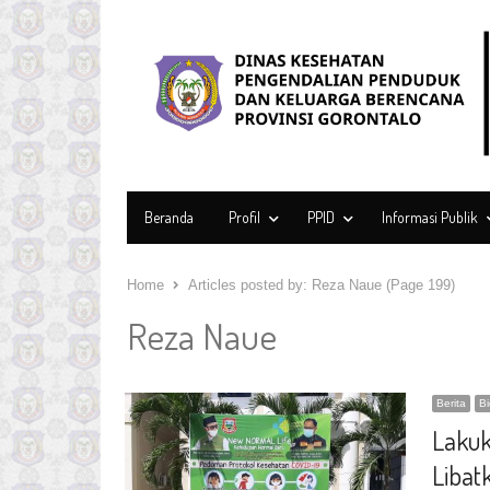
Beranda
Profil
PPID
Informasi Publik
Home
Articles posted by:
Reza Naue (Page 199)
Reza Naue
Berita
B
Lakuk
Libat