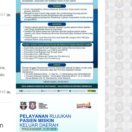
047
sia,
alu
446
an