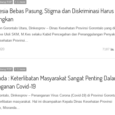
idang P2P
+ 1 more
esia Bebas Pasung, Stigma dan Diskriminasi Harus
angkan
n Gorontalo Utara, Dinkesprov – Dinas Kesehatan Provinsi Gorontalo yang di
ke Uloli SKM, M.Kes selaku Kabid Pencegahan dan Penanggulangan Penyak
sehatan Provinsi…
020
7187
idang P2P
+ 1 more
nda : Keterlibatan Masyarakat Sangat Penting Dal
ganan Covid-19
ontalo, Dinkesprov – Penanganan Virus Corona (Covid-19) di Provinsi Goront
terlibatan masyarakat. Hal ini disampaikan Kepala Dinas Kesehatan Provinsi
o, Misranda…