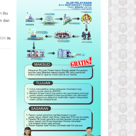
n ibu
an dan
894