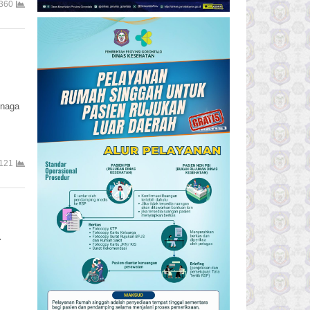
360
enaga
121
r