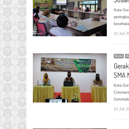
Kota Gor
peningka
kesehata
16 Juli 2
Berita
B
Gerak
SMA N
Kota Gor
Coronavi
Goronta
15 Juli 2