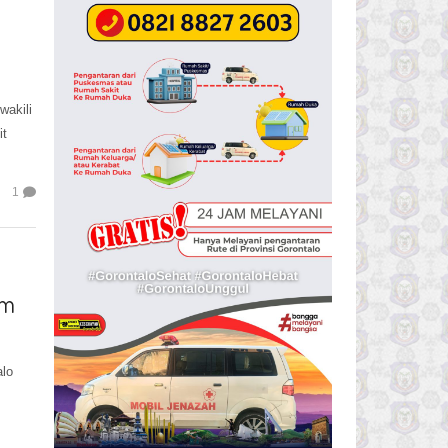
wakili
it
1
am
alo