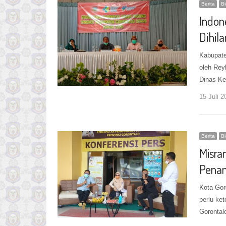
Berita
B
Indon
Dihil
Kabupate
oleh Rey
Dinas Ke
15 Juli 2
Berita
B
Misra
Penan
Kota Gor
perlu ke
Gorontal