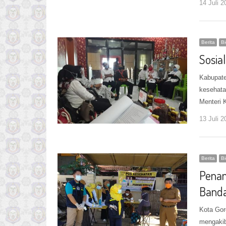
14 Juli 2
Berita
B
Sosia
Kabupate
kesehata
Menteri 
13 Juli 2
Berita
B
Penan
Band
Kota Gor
mengakib