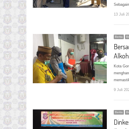
Sebagai
13 Juli 2
Berita
B
Bersa
Alkoh
Kota Gor
mengharu
memasti
9 Juli 20
Berita
B
Dinke