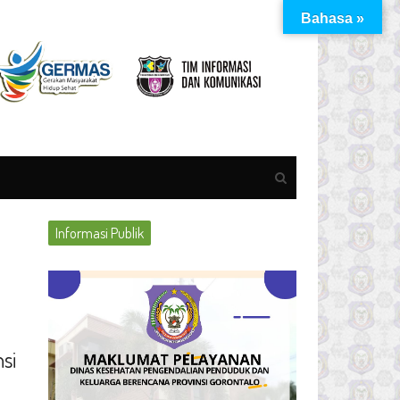
Bahasa »
Open
search
panel
Informasi Publik
si