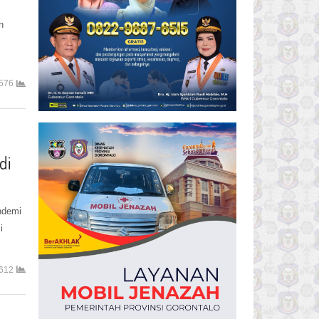
n
576
di
ndemi
i
612