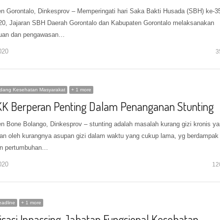
n Gorontalo, Dinkesprov – Memperingati hari Saka Bakti Husada (SBH) ke-3
20, Jajaran SBH Daerah Gorontalo dan Kabupaten Gorontalo melaksanakan
uan dan pengawasan…
020
3
idang Kesehatan Masyarakat
+ 1 more
K Berperan Penting Dalam Penanganan Stunting
n Bone Bolango, Dinkesprov – stunting adalah masalah kurang gizi kronis y
an oleh kurangnya asupan gizi dalam waktu yang cukup lama, yg berdampak
an pertumbuhan…
020
12
adline
+ 1 more
lisasi Inpassing Jabatan Fungsional Kesehatan