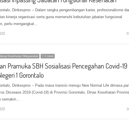
ontalo, Dinkesprov – Dalam rangka pengembangan karier, profesionalisme da
tan kinerja organisasi serta guna memenuhi kebutuhan jabatan fungsional
n, perlu mengangkat…
020
5
idang Kesehatan Masyarakat
+ 1 more
an Pramuka SBH Sosialisasi Pencegahan Covid-19 
egeri 1 Gorontalo
ontalo, Dinkesprov – Pada masa transisi menuju New Normal Life dimasa pa
rus Dissease 2019 (Covid-19) di Provinsi Gorontalo, Dinas Kesehatan Provins
lo semakin…
020
3