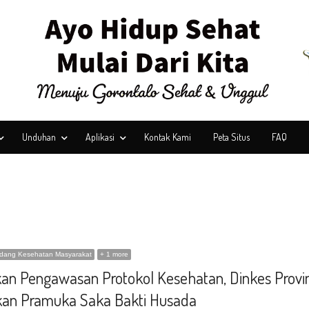
Unduhan
Aplikasi
Kontak Kami
Peta Situs
FAQ
idang Kesehatan Masyarakat
+ 1 more
an Pengawasan Protokol Kesehatan, Dinkes Provin
kan Pramuka Saka Bakti Husada