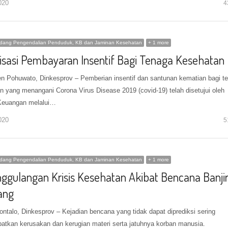
020
4
idang Pengendalian Penduduk, KB dan Jaminan Kesehatan
+ 1 more
lisasi Pembayaran Insentif Bagi Tenaga Kesehatan
n Pohuwato, Dinkesprov – Pemberian insentif dan santunan kematian bagi t
n yang menangani Corona Virus Disease 2019 (covid-19) telah disetujui oleh
Keuangan melalui…
020
5
idang Pengendalian Penduduk, KB dan Jaminan Kesehatan
+ 1 more
ggulangan Krisis Kesehatan Akibat Bencana Banji
ang
ontalo, Dinkesprov – Kejadian bencana yang tidak dapat diprediksi sering
atkan kerusakan dan kerugian materi serta jatuhnya korban manusia.