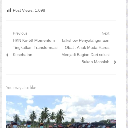
Post Views:
1,098
Navigasi
Previous
Next
Previous
Next
HKN Ke-59 Momentum
Talkshow Penyalahgunaan
pos
post:
post:
Tingkatkan Transformasi
Obat : Anak Muda Harus
Kesehatan
Menjadi Bagian Dari solusi
Bukan Masalah
You may also like...