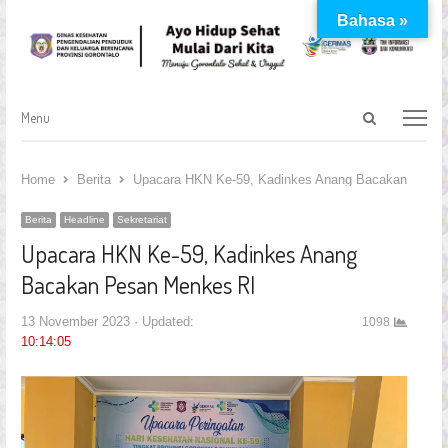
Bahasa »
Open
Menu
Menu
search
panel
Home
Berita
Upacara HKN Ke-59, Kadinkes Anang Bacakan Pesan
Berita
Headline
Sekretariat
Upacara HKN Ke-59, Kadinkes Anang
Bacakan Pesan Menkes RI
13 November 2023
Updated:
1098
10:14:05