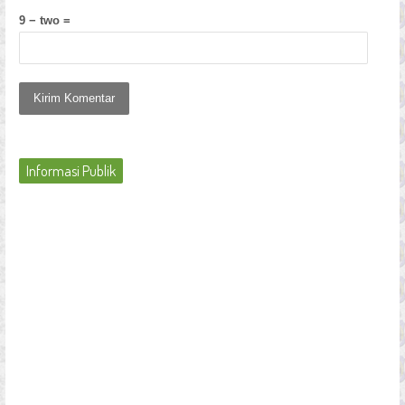
9 − two =
Informasi Publik