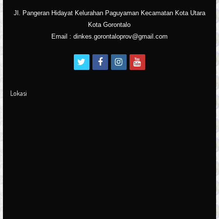
Jl. Pangeran Hidayat Kelurahan Paguyaman Kecamatan Kota Utara
Kota Gorontalo
Email : dinkes.gorontaloprov@gmail.com
t
f
i
y
w
a
n
o
i
c
s
u
Lokasi
t
e
t
t
t
b
a
u
e
o
g
b
r
o
r
e
k
a
m