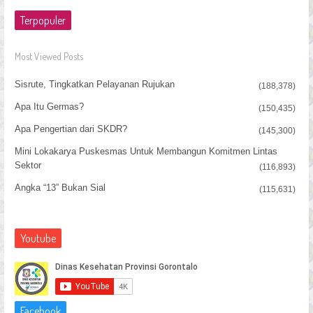
Terpopuler
Most Viewed Posts
Sisrute, Tingkatkan Pelayanan Rujukan
(188,378)
Apa Itu Germas?
(150,435)
Apa Pengertian dari SKDR?
(145,300)
Mini Lokakarya Puskesmas Untuk Membangun Komitmen Lintas
Sektor
(116,893)
Angka “13” Bukan Sial
(115,631)
Youtube
Facebook