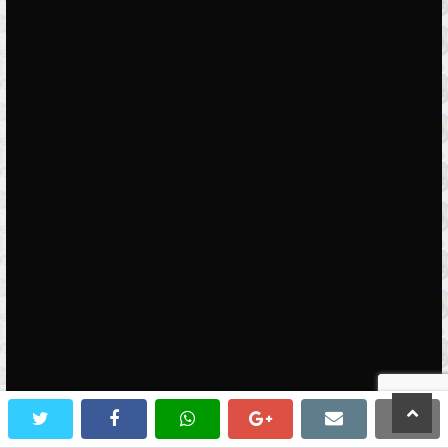
scroll
twitter
facebook
whatsapp
google+
email
prin
to