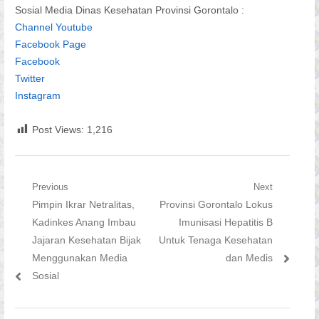
Sosial Media Dinas Kesehatan Provinsi Gorontalo :
Channel Youtube
Facebook Page
Facebook
Twitter
Instagram
Post Views:
1,216
Navigasi
Previous
Next
Previous
Next
Pimpin Ikrar Netralitas,
Provinsi Gorontalo Lokus
pos
post:
post:
Kadinkes Anang Imbau
Imunisasi Hepatitis B
Jajaran Kesehatan Bijak
Untuk Tenaga Kesehatan
Menggunakan Media
dan Medis
Sosial