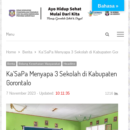
Bahasa »
Open
Menu
Menu
search
panel
Home
Berita
Ka’SaPa Menyapa 3 Sekolah di Kabupaten Gorontalo
Berita
Bidang Kesehatan Masyarakat
Headline
Ka’SaPa Menyapa 3 Sekolah di Kabupaten
Gorontalo
7 November 2023
Updated:
10:11:35
1216