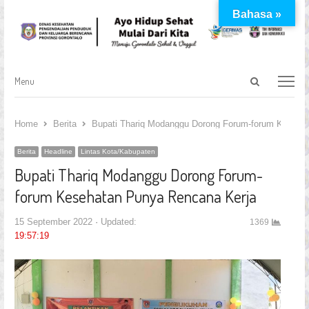
Bahasa »
Open
Menu
Menu
search
panel
Home
Berita
Bupati Thariq Modanggu Dorong Forum-forum Keseha
Berita
Headline
Lintas Kota/Kabupaten
Bupati Thariq Modanggu Dorong Forum-
forum Kesehatan Punya Rencana Kerja
15 September 2022
Updated:
1369
19:57:19