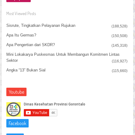
Most Viewed Posts
Sisrute, Tingkatkan Pelayanan Rujukan
(188,528)
Apa Itu Germas?
(150,508)
Apa Pengertian dari SKDR?
(145,318)
Mini Lokakarya Puskesmas Untuk Membangun Komitmen Lintas
Sektor
(116,927)
Angka “13” Bukan Sial
(115,660)
Youtube
Facebook