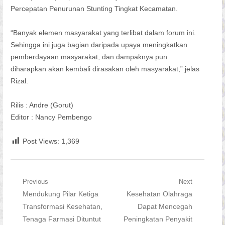
Percepatan Penurunan Stunting Tingkat Kecamatan.
“Banyak elemen masyarakat yang terlibat dalam forum ini.
Sehingga ini juga bagian daripada upaya meningkatkan
pemberdayaan masyarakat, dan dampaknya pun
diharapkan akan kembali dirasakan oleh masyarakat,” jelas
Rizal.
Rilis : Andre (Gorut)
Editor : Nancy Pembengo
Post Views:
1,369
Navigasi
Previous
Next
Previous
Next
Mendukung Pilar Ketiga
Kesehatan Olahraga
pos
post:
post:
Transformasi Kesehatan,
Dapat Mencegah
Tenaga Farmasi Dituntut
Peningkatan Penyakit