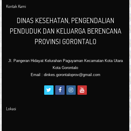
Kontak Kami
DINAS KESEHATAN, PENGENDALIAN
PENDUDUK DAN KELUARGA BERENCANA
PROVINSI GORONTALO
Jl. Pangeran Hidayat Kelurahan Paguyaman Kecamatan Kota Utara
Kota Gorontalo
Email : dinkes.gorontaloprov@gmail.com
t
f
i
y
w
a
n
o
i
c
s
u
Lokasi
t
e
t
t
t
b
a
u