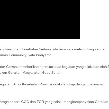
angkaian hari Kesehatan Sedunia kita baru saja melaunching sebuah
rmas Community” kata Budiyanto.
nator Germas memberikan apresiasi atas kegiatan yang dilakukan oleh 
ekan Gerakan Masyarakat Hidup Sehat.
kegiatan Dinas Kesehatan Provinsi selalu lengkap dengan pelayanan
lahraga seperti GGC dan TGR yang selalu mengkampanyekan Gerakan