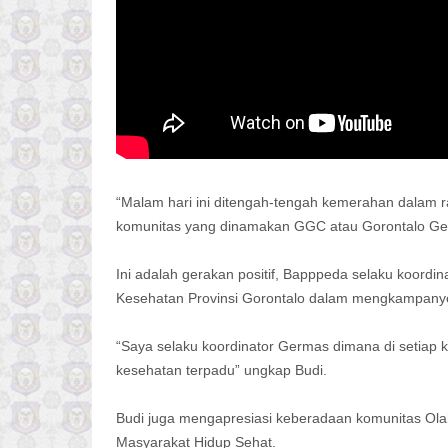
“Malam hari ini ditengah-tengah kemerahan dalam r
komunitas yang dinamakan GGC atau Gorontalo Ge
Ini adalah gerakan positif, Bapppeda selaku koordi
Kesehatan Provinsi Gorontalo dalam mengkampany
“Saya selaku koordinator Germas dimana di setiap 
kesehatan terpadu” ungkap Budi.
Budi juga mengapresiasi keberadaan komunitas O
Masyarakat Hidup Sehat.