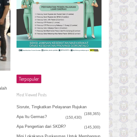
Terpopuler
alah
Most Viewed Posts
Sisrute, Tingkatkan Pelayanan Rujukan
(188,365)
Apa Itu Germas?
(150,430)
Apa Pengertian dari SKDR?
(145,300)
Mini Lokakarya Puskesmas Untuk Membangun