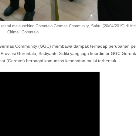
i resmi melaunching Gorontalo Germas Community, Sabtu (20/04/2019) di Atr
Citimall Gorontalo
lo Germas Community (GGC) membawa dampak terhadap perubahan per
rovinsi Gorontalo, Budiyanto Sidiki yang juga koordintor GGC Goront
t (Germas) berbagai komunitas kesehatan mulai terbentuk.