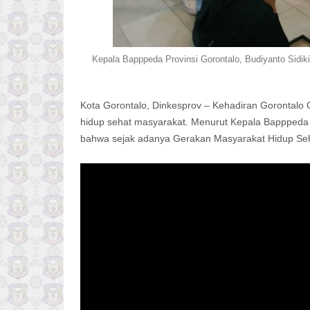
Kepala Bapppeda Provinsi Gorontalo, Budiyanto Sidik
Kota Gorontalo, Dinkesprov – Kehadiran Goronta
hidup sehat masyarakat. Menurut Kepala Bapppeda P
bahwa sejak adanya Gerakan Masyarakat Hidup Seha