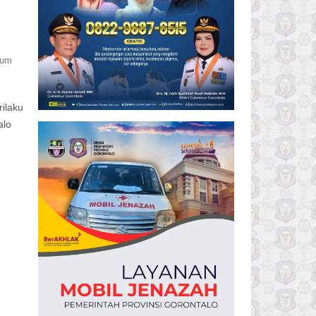
ium
ilaku
alo