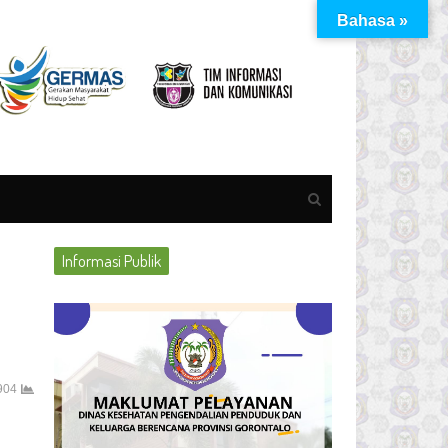
Bahasa »
Open
search
panel
Informasi Publik
904