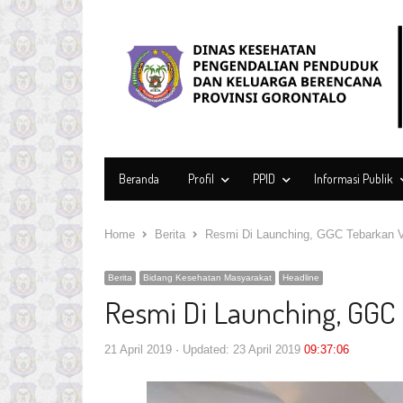
Beranda
Profil
PPID
Informasi Publik
Home
Berita
Resmi Di Launching, GGC Tebarkan V
Berita
Bidang Kesehatan Masyarakat
Headline
Resmi Di Launching, GGC 
21 April 2019
Updated: 23 April 2019
09:37:06