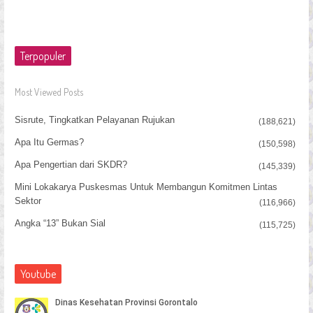
Terpopuler
Most Viewed Posts
Sisrute, Tingkatkan Pelayanan Rujukan
(188,621)
Apa Itu Germas?
(150,598)
Apa Pengertian dari SKDR?
(145,339)
Mini Lokakarya Puskesmas Untuk Membangun Komitmen Lintas
Sektor
(116,966)
Angka “13” Bukan Sial
(115,725)
Youtube