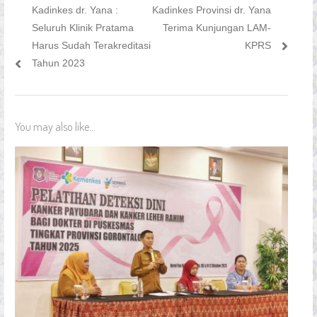
Previous
Next
Kadinkes dr. Yana :
Kadinkes Provinsi dr. Yana
pos
post:
post:
Seluruh Klinik Pratama
Terima Kunjungan LAM-
Harus Sudah Terakreditasi
KPRS
Tahun 2023
You may also like...