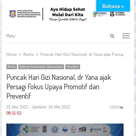
Bahasa »
Open
Menu
Menu
search
panel
Home
Berita
Puncak Hari Gizi Nasional, dr Yana ajak Persagi Foku
Berita
Bidang Kesehatan Masyarakat
Headline
Puncak Hari Gizi Nasional, dr Yana ajak
Persagi Fokus Upaya Promotif dan
Preventif
21 Mei 2022
Updated: 24 Mei 2022
1829
08:11:52