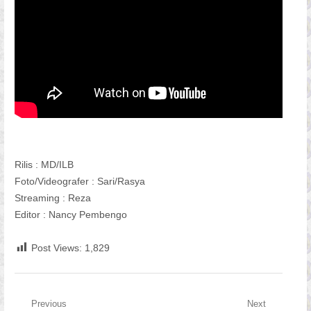
Rilis : MD/ILB
Foto/Videografer : Sari/Rasya
Streaming : Reza
Editor : Nancy Pembengo
Post Views:
1,829
Navigasi
Previous
Next