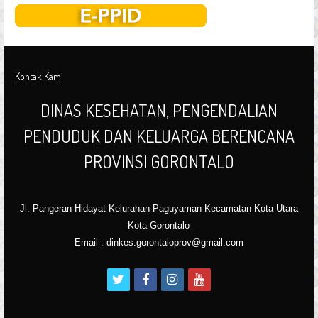
Kontak Kami
DINAS KESEHATAN, PENGENDALIAN
PENDUDUK DAN KELUARGA BERENCANA
PROVINSI GORONTALO
Jl. Pangeran Hidayat Kelurahan Paguyaman Kecamatan Kota Utara
Kota Gorontalo
Email : dinkes.gorontaloprov@gmail.com
t
f
i
y
w
a
n
o