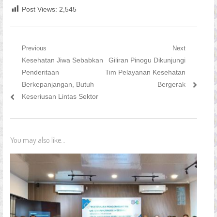
Post Views:
2,545
Navigasi
Previous
Next
Previous
Next
Kesehatan Jiwa Sebabkan
Giliran Pinogu Dikunjungi
pos
post:
post:
Penderitaan
Tim Pelayanan Kesehatan
Berkepanjangan, Butuh
Bergerak
Keseriusan Lintas Sektor
You may also like...