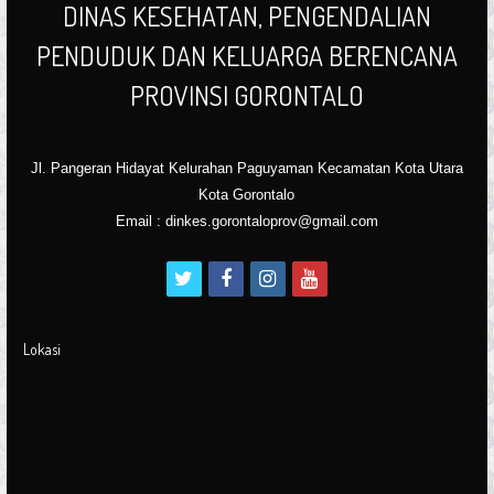
DINAS KESEHATAN, PENGENDALIAN
PENDUDUK DAN KELUARGA BERENCANA
PROVINSI GORONTALO
Jl. Pangeran Hidayat Kelurahan Paguyaman Kecamatan Kota Utara
Kota Gorontalo
Email : dinkes.gorontaloprov@gmail.com
t
f
i
y
w
a
n
o
i
c
s
u
Lokasi
t
e
t
t
t
b
a
u
e
o
g
b
r
o
r
e