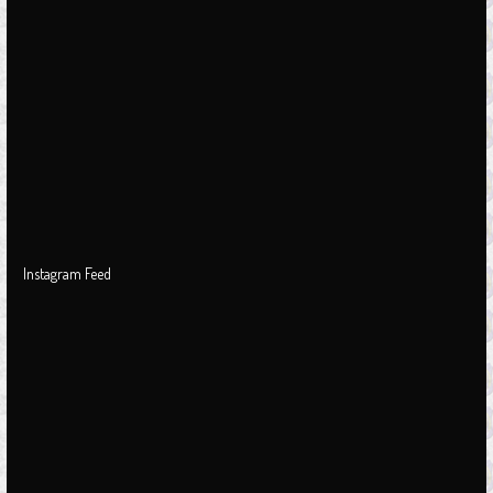
k
a
m
Instagram Feed