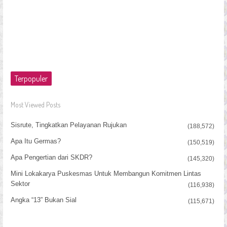
Terpopuler
Most Viewed Posts
Sisrute, Tingkatkan Pelayanan Rujukan
(188,572)
Apa Itu Germas?
(150,519)
Apa Pengertian dari SKDR?
(145,320)
Mini Lokakarya Puskesmas Untuk Membangun Komitmen Lintas
Sektor
(116,938)
Angka “13” Bukan Sial
(115,671)