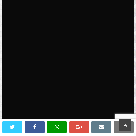
scroll
twitter
facebook
whatsapp
google+
email
prin
to