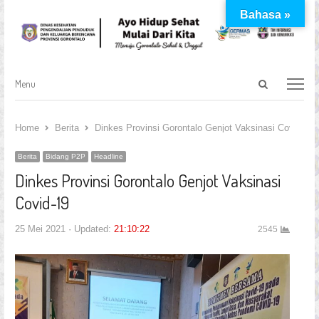
Bahasa »
Open
Menu
Menu
search
panel
Home
Berita
Dinkes Provinsi Gorontalo Genjot Vaksinasi Covid-19
Berita
Bidang P2P
Headline
Dinkes Provinsi Gorontalo Genjot Vaksinasi
Covid-19
25 Mei 2021
Updated:
21:10:22
2545