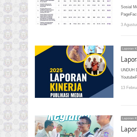
Sosial M
PageFace
3 Agustu
Laporan K
Lapor
UNDUH DI
YoutubeF
13 Febru
Laporan K
Lapor