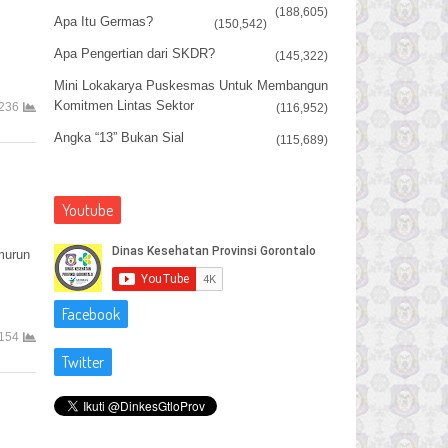
(188,605)
Apa Itu Germas?
(150,542)
Apa Pengertian dari SKDR?
(145,322)
Mini Lokakarya Puskesmas Untuk Membangun
Komitmen Lintas Sektor
236
(116,952)
Angka “13” Bukan Sial
(115,689)
Youtube
murun
Facebook
154
Twitter