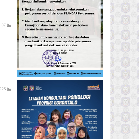
37
225