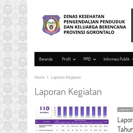
Beranda
Profil
PPID
Informasi Publik
Home
Laporan Kegiatan
Laporan Kegiatan
Laporan K
Lapor
Tahu