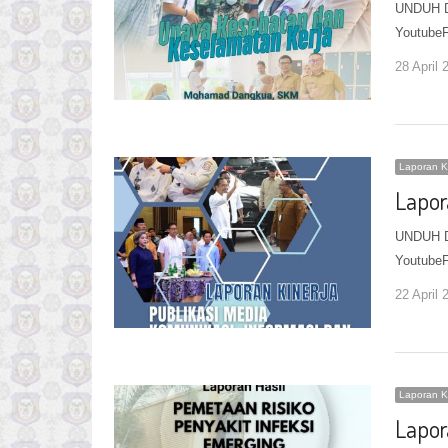
UNDUH DI
YoutubeF
28 April 
Laporan K
Lapor
UNDUH DI
YoutubeF
22 April 
Laporan K
Lapor