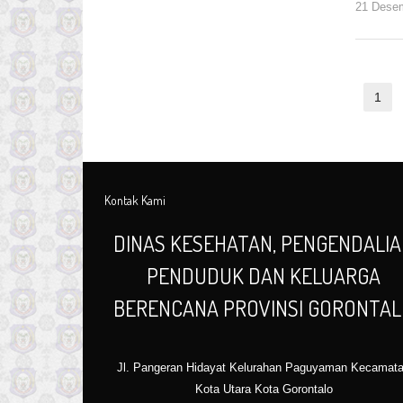
21 Dese
Navigasi
1
Pa
pos
Kontak Kami
DINAS KESEHATAN, PENGENDALI
PENDUDUK DAN KELUARGA
BERENCANA PROVINSI GORONTA
Jl. Pangeran Hidayat Kelurahan Paguyaman Kecamat
Kota Utara Kota Gorontalo