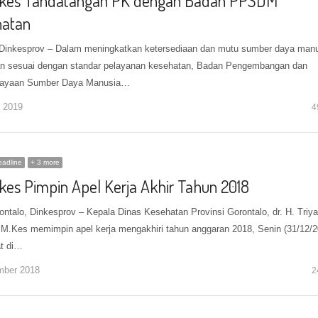
kes Tandatangan PK dengan Badan PPSDM
atan
 Dinkesprov – Dalam meningkatkan ketersediaan dan mutu sumber daya man
n sesuai dengan standar pelayanan kesehatan, Badan Pengembangan dan
ayaan Sumber Daya Manusia…
i 2019
4
adline
+ 3 more
kes Pimpin Apel Kerja Akhir Tahun 2018
ontalo, Dinkesprov – Kepala Dinas Kesehatan Provinsi Gorontalo, dr. H. Triya
, M.Kes memimpin apel kerja mengakhiri tahun anggaran 2018, Senin (31/12/2
t di…
mber 2018
2