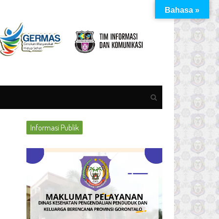
Bahasa »
Open
search
panel
Informasi Publik