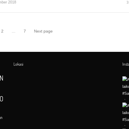
mber 2018
1
2
…
7
Next page
ge
Page
Page
Lokasi
Ins
AN
LO
an