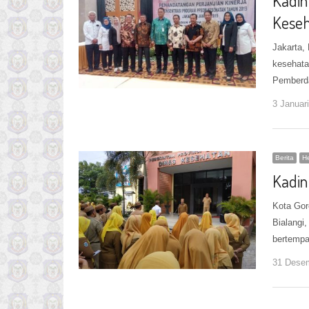
Kadin
Keseh
Jakarta,
kesehata
Pemberd
3 Januar
Berita
He
Kadin
Kota Gor
Bialangi
bertempa
31 Dese