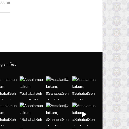
808
tagram Feed