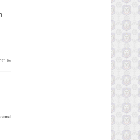
n
071
sional