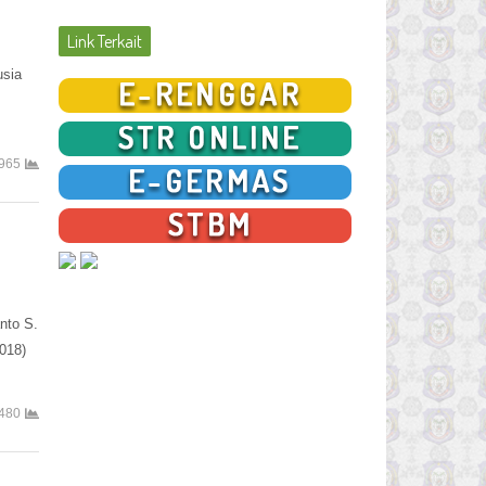
Link Terkait
usia
965
nto S.
018)
480