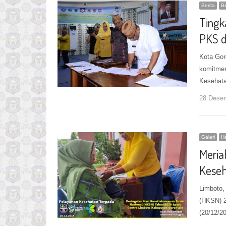
Berita
B
Tingk
PKS 
Kota Gor
komitmen
Kesehata
28 Dese
Galeri
He
Meria
Keseh
Limboto,
(HKSN) 2
(20/12/2