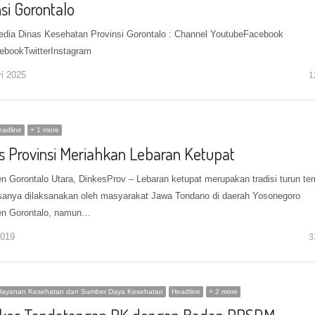
si Gorontalo
edia Dinas Kesehatan Provinsi Gorontalo : Channel YoutubeFacebook
bookTwitterInstagram
ri 2025
1
adline
+ 1 more
s Provinsi Meriahkan Lebaran Ketupat
n Gorontalo Utara, DinkesProv – Lebaran ketupat merupakan tradisi turun te
sanya dilaksanakan oleh masyarakat Jawa Tondano di daerah Yosonegoro
en Gorontalo, namun…
2019
3
layanan Kesehatan dan Sumber Daya Kesehatan
Headline
+ 2 more