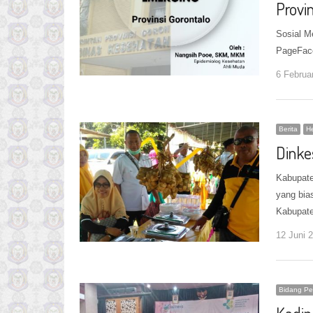
Provin
Sosial M
PageFace
6 Februa
Berita
He
Dinke
Kabupate
yang bia
Kabupat
12 Juni 
Bidang Pe