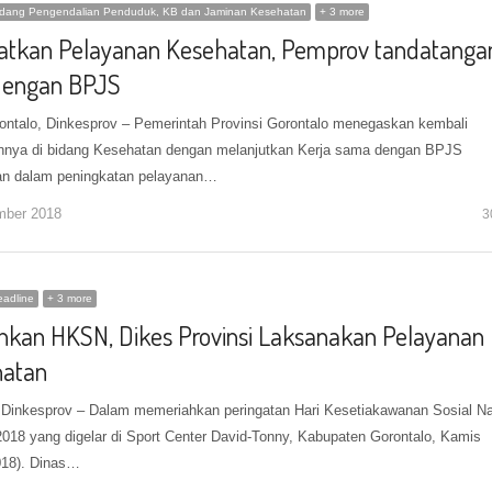
idang Pengendalian Penduduk, KB dan Jaminan Kesehatan
+ 3 more
atkan Pelayanan Kesehatan, Pemprov tandatanga
dengan BPJS
ontalo, Dinkesprov – Pemerintah Provinsi Gorontalo menegaskan kembali
nya di bidang Kesehatan dengan melanjutkan Kerja sama dengan BPJS
n dalam peningkatan pelayanan…
mber 2018
3
adline
+ 3 more
hkan HKSN, Dikes Provinsi Laksanakan Pelayanan
atan
 Dinkesprov – Dalam memeriahkan peringatan Hari Kesetiakawanan Sosial Na
018 yang digelar di Sport Center David-Tonny, Kabupaten Gorontalo, Kamis
018). Dinas…