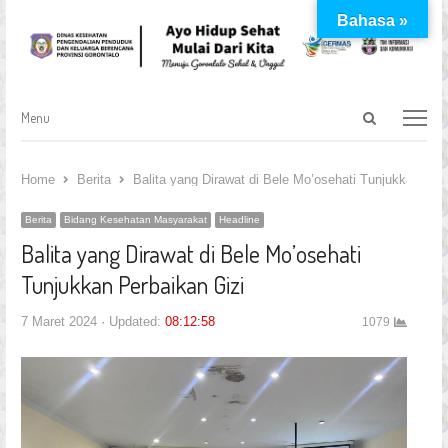
Bahasa »
Open
Menu
Menu
search
panel
Home
Berita
Balita yang Dirawat di Bele Mo’osehati Tunjukkan Per
Berita
Bidang Kesehatan Masyarakat
Headline
Balita yang Dirawat di Bele Mo’osehati
Tunjukkan Perbaikan Gizi
7 Maret 2024
Updated:
08:12:58
1079