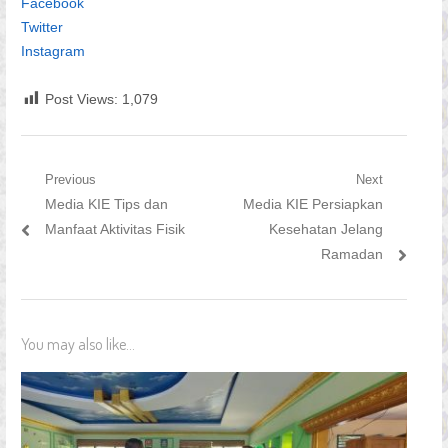
Facebook
Twitter
Instagram
Post Views:
1,079
Navigasi
Previous
Next
Previous
Next
Media KIE Tips dan
Media KIE Persiapkan
pos
post:
post:
Manfaat Aktivitas Fisik
Kesehatan Jelang
Ramadan
You may also like...