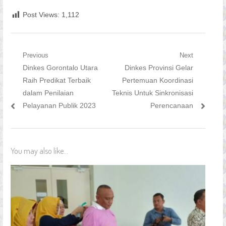
Post Views:
1,112
Navigasi
Previous
Next
Previous
Next
Dinkes Gorontalo Utara
Dinkes Provinsi Gelar
pos
post:
post:
Raih Predikat Terbaik
Pertemuan Koordinasi
dalam Penilaian
Teknis Untuk Sinkronisasi
Pelayanan Publik 2023
Perencanaan
You may also like...