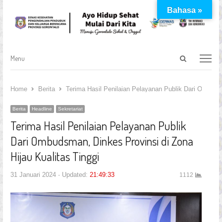
Bahasa »
Open
Menu
Menu
search
panel
Home
Berita
Terima Hasil Penilaian Pelayanan Publik Dari Ombudsm
Berita
Headline
Sekretariat
Terima Hasil Penilaian Pelayanan Publik
Dari Ombudsman, Dinkes Provinsi di Zona
Hijau Kualitas Tinggi
31 Januari 2024
Updated:
21:49:33
1112