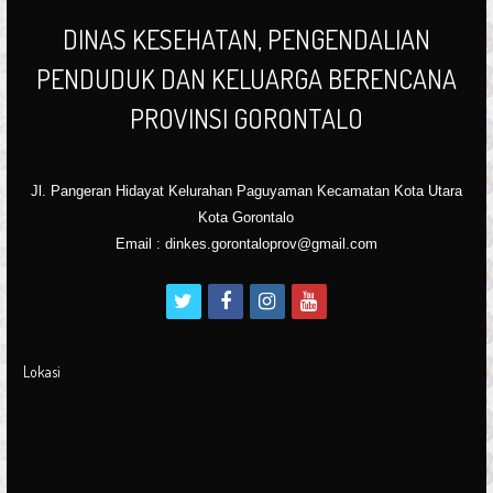
DINAS KESEHATAN, PENGENDALIAN
PENDUDUK DAN KELUARGA BERENCANA
PROVINSI GORONTALO
Jl. Pangeran Hidayat Kelurahan Paguyaman Kecamatan Kota Utara
Kota Gorontalo
Email : dinkes.gorontaloprov@gmail.com
t
f
i
y
w
a
n
o
i
c
s
u
Lokasi
t
e
t
t
t
b
a
u
e
o
g
b