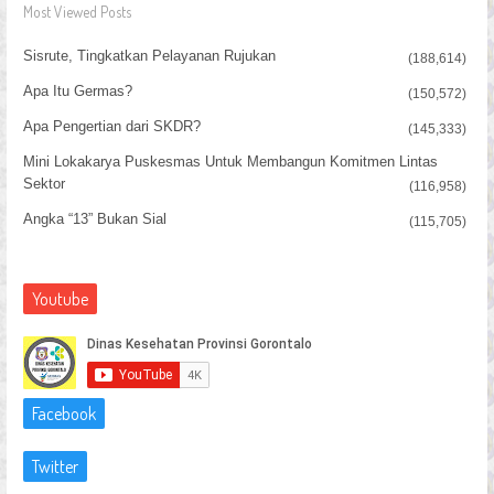
Most Viewed Posts
Sisrute, Tingkatkan Pelayanan Rujukan
(188,614)
Apa Itu Germas?
(150,572)
Apa Pengertian dari SKDR?
(145,333)
Mini Lokakarya Puskesmas Untuk Membangun Komitmen Lintas
Sektor
(116,958)
Angka “13” Bukan Sial
(115,705)
Youtube
Facebook
Twitter