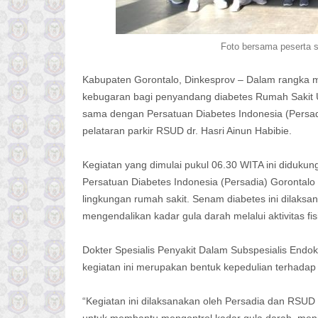
Foto bersama peserta s
Kabupaten Gorontalo, Dinkesprov – Dalam rangka m
kebugaran bagi penyandang diabetes Rumah Sakit U
sama dengan Persatuan Diabetes Indonesia (Persad
pelataran parkir RSUD dr. Hasri Ainun Habibie.
Kegiatan yang dimulai pukul 06.30 WITA ini didukung
Persatuan Diabetes Indonesia (Persadia) Gorontalo s
lingkungan rumah sakit. Senam diabetes ini dilaks
mengendalikan kadar gula darah melalui aktivitas f
Dokter Spesialis Penyakit Dalam Subspesialis Endo
kegiatan ini merupakan bentuk kepedulian terhadap 
“Kegiatan ini dilaksanakan oleh Persadia dan RSUD 
untuk membantu mengontrol kadar gula darah, menin