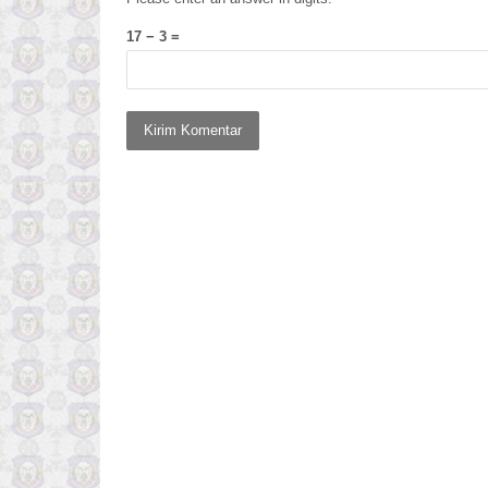
17 − 3 =