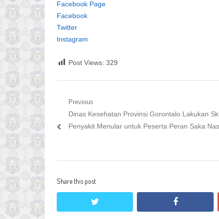
Facebook Page
Facebook
Twitter
Instagram
Post Views:
329
Navigasi
Previous
Previous
Dinas Kesehatan Provinsi Gorontalo Lakukan Sk
pos
post:
Penyakit Menular untuk Peserta Peran Saka Nas
Share this post
twitter
facebook