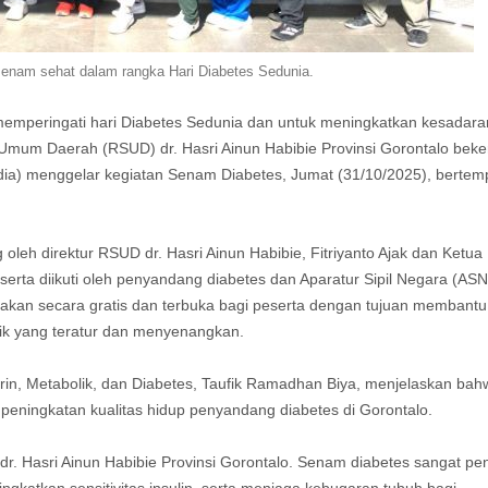
enam sehat dalam rangka Hari Diabetes Sedunia.
emperingati hari Diabetes Sedunia dan untuk meningkatkan kesadara
mum Daerah (RSUD) dr. Hasri Ainun Habibie Provinsi Gorontalo beke
ia) menggelar kegiatan Senam Diabetes, Jumat (31/10/2025), bertemp
 oleh direktur RSUD dr. Hasri Ainun Habibie, Fitriyanto Ajak dan Ketua
erta diikuti oleh penyandang diabetes dan Aparatur Sipil Negara (ASN
anakan secara gratis dan terbuka bagi peserta dengan tujuan membantu
isik yang teratur dan menyenangkan.
krin, Metabolik, dan Diabetes, Taufik Ramadhan Biya, menjelaskan bah
peningkatan kualitas hidup penyandang diabetes di Gorontalo.
dr. Hasri Ainun Habibie Provinsi Gorontalo. Senam diabetes sangat pen
gkatkan sensitivitas insulin, serta menjaga kebugaran tubuh bagi