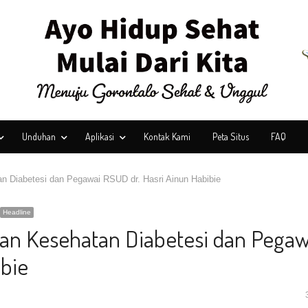
Unduhan
Aplikasi
Kontak Kami
Peta Situs
FAQ
n Diabetesi dan Pegawai RSUD dr. Hasri Ainun Habibie
Headline
an Kesehatan Diabetesi dan Pegaw
ibie