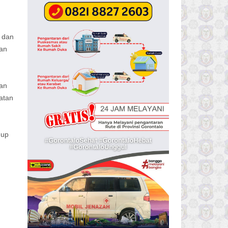
, dan
man
tan
atan
dup