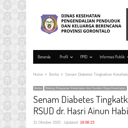
Beranda
Profil
PPID
Informasi Publik
Home
Berita
Senam Diabetes Tingkatkan Kesehata
Berita
Bidang Pelayanan Kesehatan dan Sumber Daya Kesehatan
Senam Diabetes Tingkatk
RSUD dr. Hasri Ainun Hab
31 Oktober 2025
Updated:
19:08:23