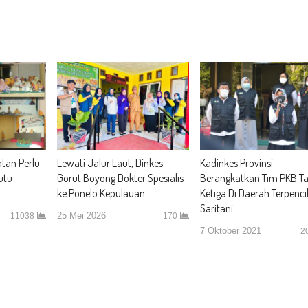
atan Perlu
Lewati Jalur Laut, Dinkes
Kadinkes Provinsi
utu
Gorut Boyong Dokter Spesialis
Berangkatkan Tim PKB T
ke Ponelo Kepulauan
Ketiga Di Daerah Terpenci
Saritani
25 Mei 2026
11038
170
7 Oktober 2021
2