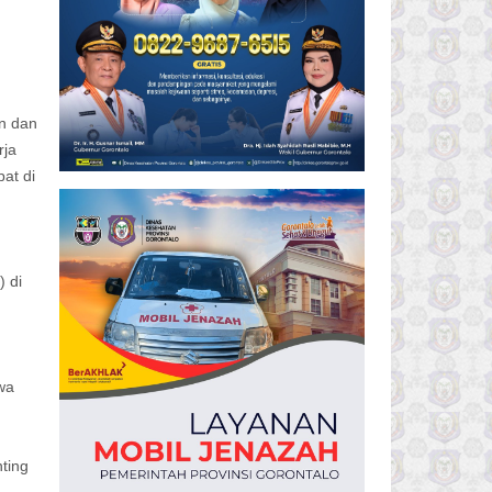
n dan
rja
at di
) di
wa
ting