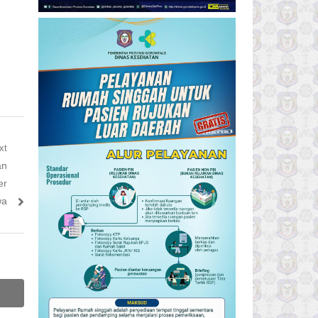
xt
an
er
wa