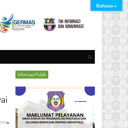
Bahasa »
Open
search
panel
Informasi Publik
ai
329