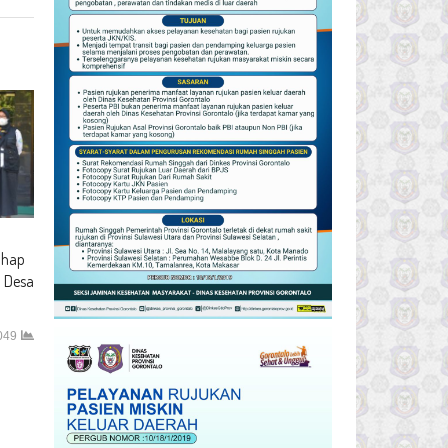
ahap
l Desa
049