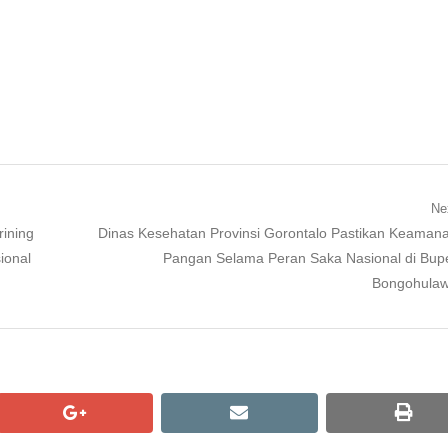
Ne
Next
rining
Dinas Kesehatan Provinsi Gorontalo Pastikan Keaman
post:
ional
Pangan Selama Peran Saka Nasional di Bup
Bongohula
google+
email
print