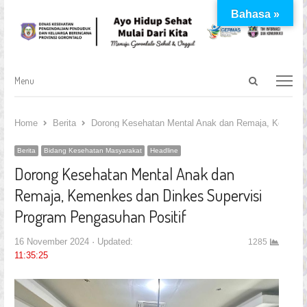
Bahasa »
Open
Menu
Menu
search
panel
Home
Berita
Dorong Kesehatan Mental Anak dan Remaja, Kemenkes
Berita
Bidang Kesehatan Masyarakat
Headline
Dorong Kesehatan Mental Anak dan
Remaja, Kemenkes dan Dinkes Supervisi
Program Pengasuhan Positif
16 November 2024
Updated:
1285
11:35:25