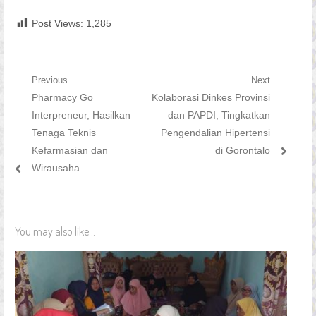
Post Views:
1,285
Navigasi
Previous
Next
Previous
Next
Pharmacy Go
Kolaborasi Dinkes Provinsi
pos
post:
post:
Interpreneur, Hasilkan
dan PAPDI, Tingkatkan
Tenaga Teknis
Pengendalian Hipertensi
Kefarmasian dan
di Gorontalo
Wirausaha
You may also like...