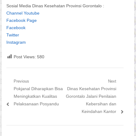
Sosial Media Dinas Kesehatan Provinsi Gorontalo :
Channel Youtube
Facebook Page
Facebook
Twitter
Instagram
Post Views:
580
Navigasi
Previous
Next
Previous
Next
Pokjanal Diharapkan Bisa
Dinas Kesehatan Provinsi
pos
post:
post:
Meningkatkan Kualitas
Gorontalo Jalani Penilaian
Pelaksanaan Posyandu
Kebersihan dan
Keindahan Kantor