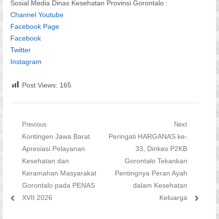
Sosial Media Dinas Kesehatan Provinsi Gorontalo :
Channel Youtube
Facebook Page
Facebook
Twitter
Instagram
Post Views:
165
Navigasi
Previous
Next
Previous
Next
Kontingen Jawa Barat
Peringati HARGANAS ke-
pos
post:
post:
Apresiasi Pelayanan
33, Dinkes P2KB
Kesehatan dan
Gorontalo Tekankan
Keramahan Masyarakat
Pentingnya Peran Ayah
Gorontalo pada PENAS
dalam Kesehatan
XVII 2026
Keluarga