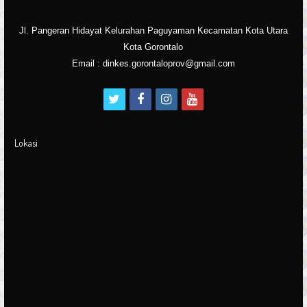
Jl. Pangeran Hidayat Kelurahan Paguyaman Kecamatan Kota Utara
Kota Gorontalo
Email : dinkes.gorontaloprov@gmail.com
t
f
i
y
w
a
n
o
i
c
s
u
Lokasi
t
e
t
t
t
b
a
u
e
o
g
b
r
o
r
e
k
a
m