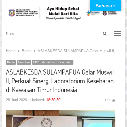
Bahasa »
Open
Menu
Menu
search
panel
Home
Berita
ASLABKESDA SULAMPAPUA Gelar Muswil II, Perkuat S
Berita
Headline
UPT Laboratorium Kesehatan
ASLABKESDA SULAMPAPUA Gelar Muswil
II, Perkuat Sinergi Laboratorium Kesehatan
di Kawasan Timur Indonesia
28 Juni 2026
Updated:
18:30:30
165