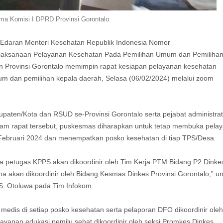
ma Komisi I DPRD Provinsi Gorontalo.
t Edaran Menteri Kesehatan Republik Indonesia Nomor
aksanaan Pelayanan Kesehatan Pada Pemilihan Umum dan Pemiliha
 Provinsi Gorontalo memimpin rapat kesiapan pelayanan kesehatan
m dan pemilihan kepala daerah, Selasa (06/02/2024) melalui zoom
aten/Kota dan RSUD se-Provinsi Gorontalo serta pejabat administrat
alam rapat tersebut, puskesmas diharapkan untuk tetap membuka pela
 Februari 2024 dan menempatkan posko kesehatan di tiap TPS/Desa.
da petugas KPPS akan dikoordinir oleh Tim Kerja PTM Bidang P2 Dinke
a akan dikoordinir oleh Bidang Kesmas Dinkes Provinsi Gorontalo,” u
S. Otoluwa pada Tim Infokom.
medis di setiap posko kesehatan serta pelaporan DFO dikoordinir oleh
layanan edukasi pemilu sehat dikoordinir oleh seksi Promkes Dinkes