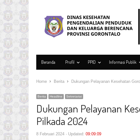
Beranda
Profil
PPID
Informasi Publik
Home
Berita
Dukungan Pelayanan Kesehatan Goron
Berita
Headline
Sekretariat
Dukungan Pelayanan Kese
Pilkada 2024
8 Februari 2024
Updated:
09:09:09