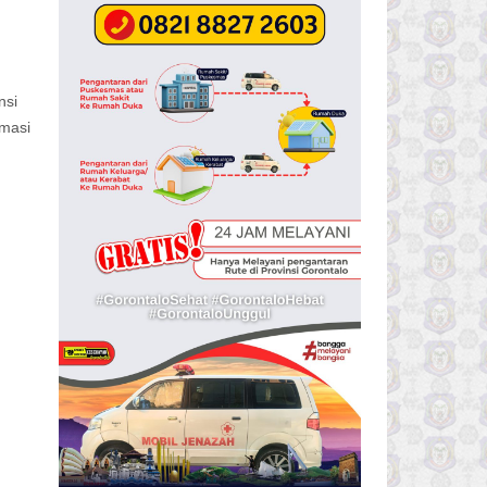
nsi
rmasi