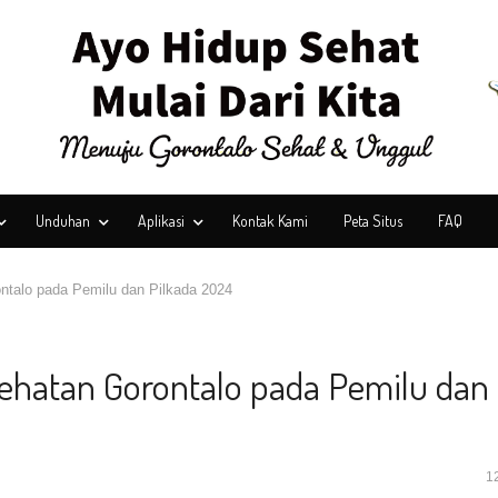
Unduhan
Aplikasi
Kontak Kami
Peta Situs
FAQ
talo pada Pemilu dan Pilkada 2024
hatan Gorontalo pada Pemilu dan
1