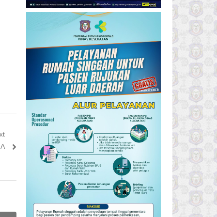
xt
 A