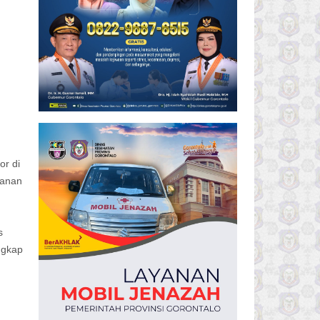
n
or di
yanan
s
ngkap