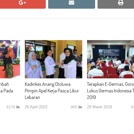
google+
email
print
ambah
Kadinkes Anang Otoluwa
Terapkan E-Germas, Goro
ia Pada
Pimpin Apel Kerja Pasca Libur
Lokus Germas Indonesia 
Lebaran
2019
26 April 2023
29 Maret 2019
6179
865
3