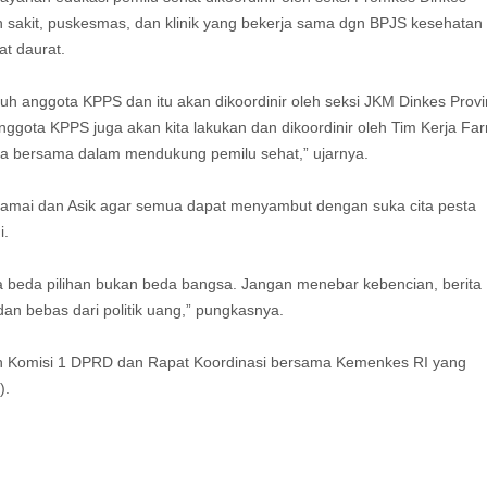
h sakit, puskesmas, dan klinik yang bekerja sama dgn BPJS kesehatan
t daurat.
h anggota KPPS dan itu akan dikoordinir oleh seksi JKM Dinkes Provi
nggota KPPS juga akan kita lakukan dan dikoordinir oleh Tim Kerja Fa
aya bersama dalam mendukung pemilu sehat,” ujarnya.
amai dan Asik agar semua dapat menyambut dengan suka cita pesta
i.
a beda pilihan bukan beda bangsa. Jangan menebar kebencian, berita
dan bebas dari politik uang,” pungkasnya.
engan Komisi 1 DPRD dan Rapat Koordinasi bersama Kemenkes RI yang
).