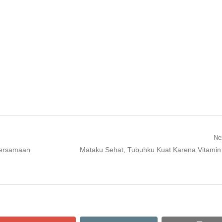
Ne
Next
bersamaan
Mataku Sehat, Tubuhku Kuat Karena Vitamin
post: