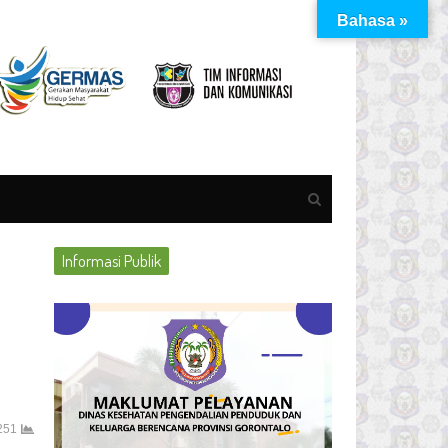
Bahasa »
Open
search
panel
Informasi Publik
251