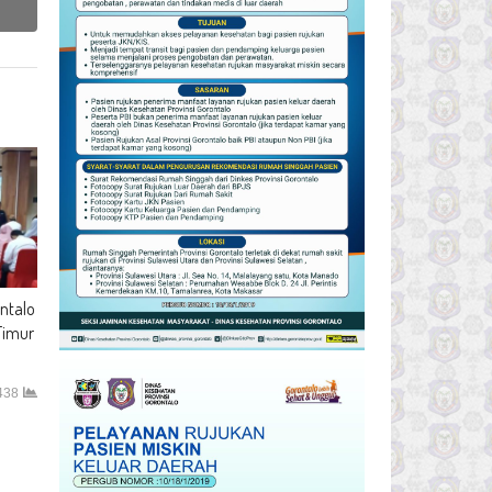
ntalo
Timur
438