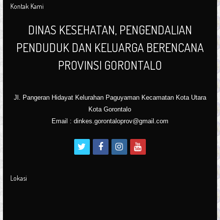
Kontak Kami
DINAS KESEHATAN, PENGENDALIAN
PENDUDUK DAN KELUARGA BERENCANA
PROVINSI GORONTALO
Jl. Pangeran Hidayat Kelurahan Paguyaman Kecamatan Kota Utara
Kota Gorontalo
Email : dinkes.gorontaloprov@gmail.com
t
f
i
y
w
a
n
o
i
c
s
u
Lokasi
t
e
t
t
t
b
a
u