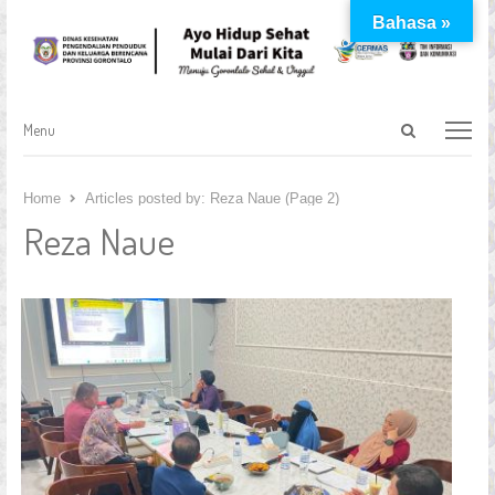
Bahasa »
Open
Menu
Menu
search
panel
Home
Articles posted by:
Reza Naue (Page 2)
Reza Naue