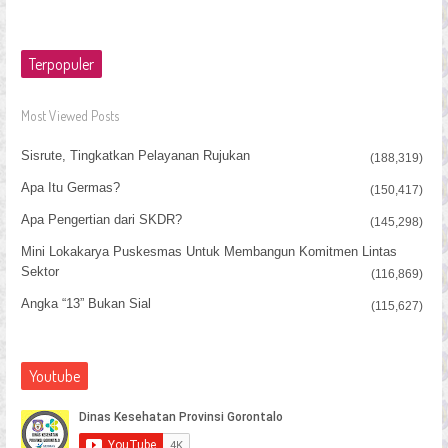
Terpopuler
Most Viewed Posts
Sisrute, Tingkatkan Pelayanan Rujukan
(188,319)
Apa Itu Germas?
(150,417)
Apa Pengertian dari SKDR?
(145,298)
Mini Lokakarya Puskesmas Untuk Membangun Komitmen Lintas
Sektor
(116,869)
Angka “13” Bukan Sial
(115,627)
Youtube