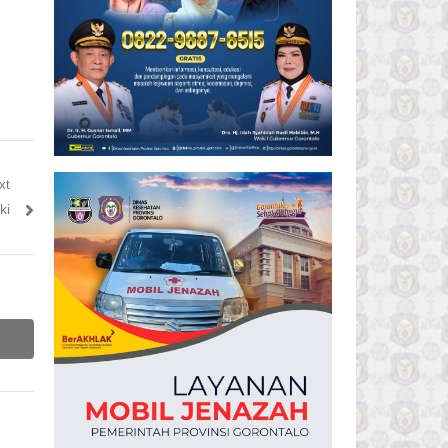
xt
ki