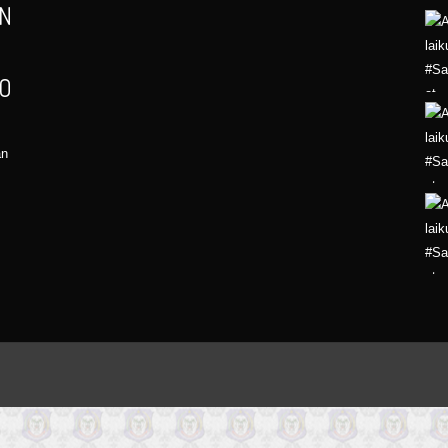
AN
LO
an