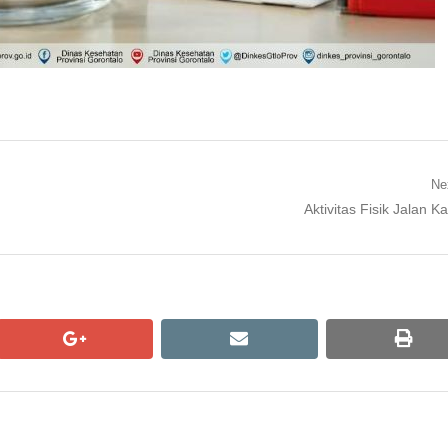
Ne
Next
Aktivitas Fisik Jalan Ka
post:
google+
email
print