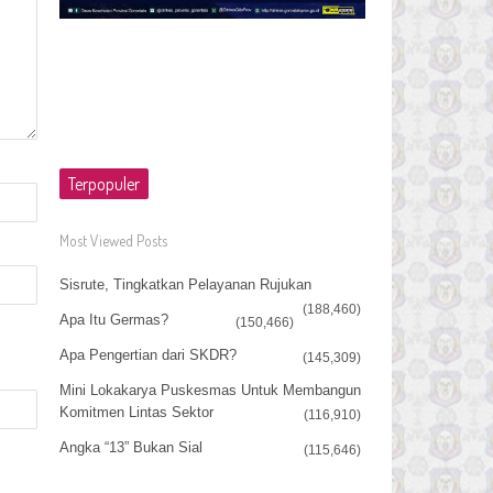
Terpopuler
Most Viewed Posts
Sisrute, Tingkatkan Pelayanan Rujukan
(188,460)
Apa Itu Germas?
(150,466)
Apa Pengertian dari SKDR?
(145,309)
Mini Lokakarya Puskesmas Untuk Membangun
Komitmen Lintas Sektor
(116,910)
Angka “13” Bukan Sial
(115,646)