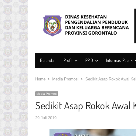
Beranda
Profil
PPID
Informasi Publik
Home
Media Promosi
Sedikit Asap Rokok Awal Ke
Media Promosi
Sedikit Asap Rokok Awal
29 Juli 2019