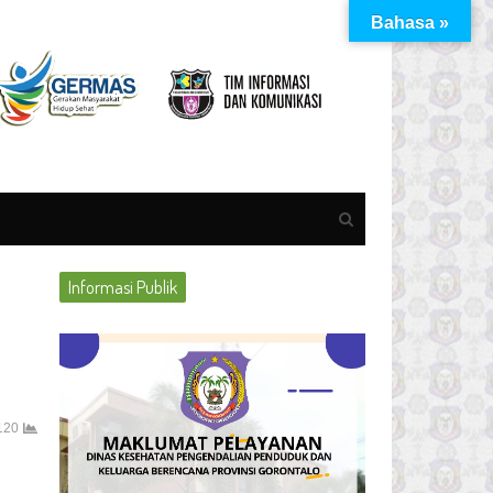
Bahasa »
Open
search
panel
Informasi Publik
120