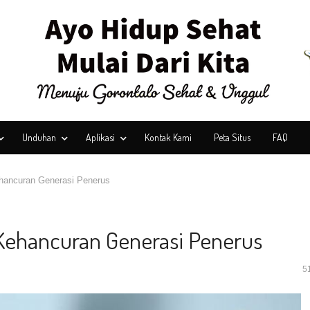
Unduhan
Aplikasi
Kontak Kami
Peta Situs
FAQ
hancuran Generasi Penerus
 Kehancuran Generasi Penerus
5