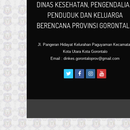
DINAS KESEHATAN, PENGENDALI
PENDUDUK DAN KELUARGA
BERENCANA PROVINSI GORONTA
Jl. Pangeran Hidayat Kelurahan Paguyaman Kecamat
Kota Utara Kota Gorontalo
Email : dinkes.gorontaloprov@gmail.com
t
f
i
y
w
a
n
o
i
c
s
u
t
e
t
t
t
b
a
u
e
o
g
b
r
o
r
e