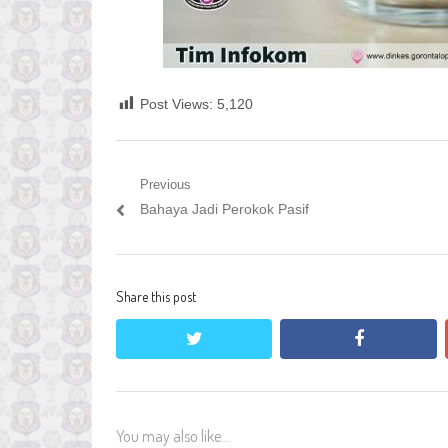
Post Views:
5,120
Navigasi
Previous
Previous
Bahaya Jadi Perokok Pasif
pos
post:
Share this post
twitter
facebook
You may also like...