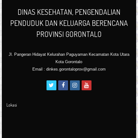
DINAS KESEHATAN, PENGENDALIAN
PENDUDUK DAN KELUARGA BERENCANA
PROVINSI GORONTALO
Jl. Pangeran Hidayat Kelurahan Paguyaman Kecamatan Kota Utara
Kota Gorontalo
Email : dinkes.gorontaloprov@gmail.com
t
f
i
y
w
a
n
o
i
c
s
u
Lokasi
t
e
t
t
t
b
a
u
e
o
g
b