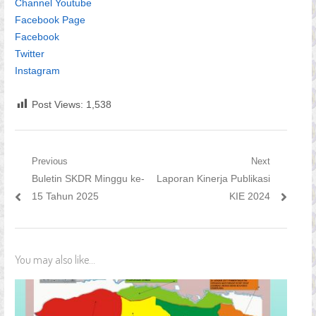
Channel Youtube
Facebook Page
Facebook
Twitter
Instagram
Post Views:
1,538
Navigasi
Previous
Next
Previous
Next
Buletin SKDR Minggu ke-
Laporan Kinerja Publikasi
pos
post:
post:
15 Tahun 2025
KIE 2024
You may also like...