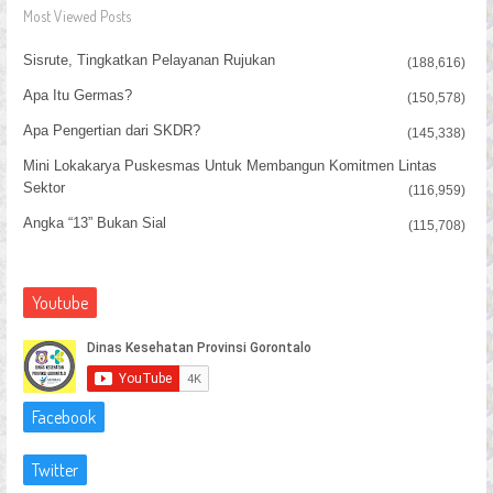
Most Viewed Posts
Sisrute, Tingkatkan Pelayanan Rujukan
(188,616)
Apa Itu Germas?
(150,578)
Apa Pengertian dari SKDR?
(145,338)
Mini Lokakarya Puskesmas Untuk Membangun Komitmen Lintas
Sektor
(116,959)
Angka “13” Bukan Sial
(115,708)
Youtube
Facebook
Twitter