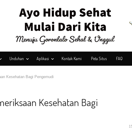
Unduhan
Aplikasi
Kontak Kami
Peta Situs
FAQ
aan Kesehatan Bagi Pengemudi
meriksaan Kesehatan Bagi
1