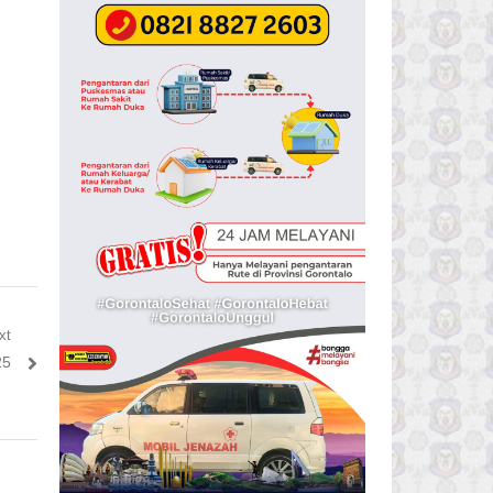
xt
25