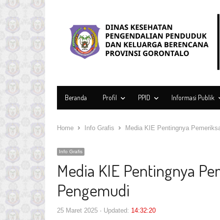
Beranda
Profil
PPID
Informasi Publik
Home
Info Grafis
Media KIE Pentingnya Pemeriks
Info Grafis
Media KIE Pentingnya Pe
Pengemudi
25 Maret 2025
Updated:
14:32:20