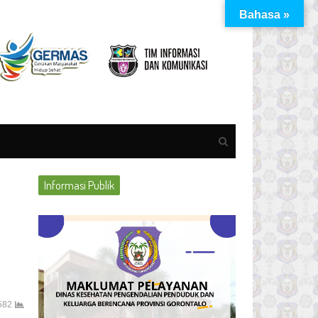
Bahasa »
Open
search
panel
Informasi Publik
582