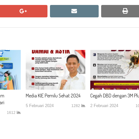
google+
email
print
am
Media KIE Pemilu Sehat 2024
Cegah DBD dengan 3M Pl
ari
5 Februari 2024
2 Februari 2024
1282
1
1612