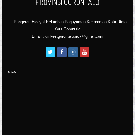
PROVINSI GORONTALO
Jl. Pangeran Hidayat Kelurahan Paguyaman Kecamatan Kota Utara
Kota Gorontalo
Email : dinkes.gorontaloprov@gmail.com
t
f
i
y
w
a
n
o
i
c
s
u
Lokasi
t
e
t
t
t
b
a
u
e
o
g
b
r
o
r
e
k
a
m