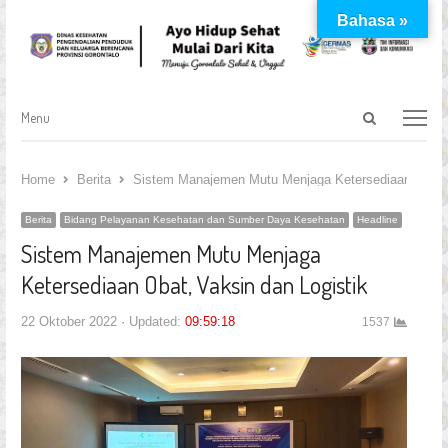
Bahasa »
Open
Menu
Menu
search
panel
Home
Berita
Sistem Manajemen Mutu Menjaga Ketersediaan Obat, 
Berita
Bidang Pelayanan Kesehatan dan Sumber Daya Kesehatan
Headline
Sistem Manajemen Mutu Menjaga
Ketersediaan Obat, Vaksin dan Logistik
22 Oktober 2022
Updated:
09:59:18
1537