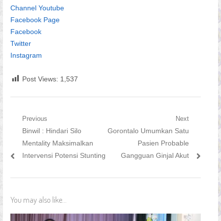
Channel Youtube
Facebook Page
Facebook
Twitter
Instagram
Post Views:
1,537
Navigasi
Previous
Next
Previous
Next
Binwil : Hindari Silo
Gorontalo Umumkan Satu
pos
post:
post:
Mentality Maksimalkan
Pasien Probable
Intervensi Potensi Stunting
Gangguan Ginjal Akut
You may also like...