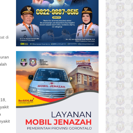
at di
duran
alah
018,
yakit
a
yakit