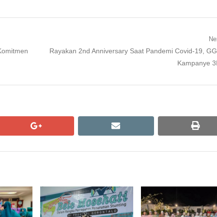
Ne
Next
Komitmen
Rayakan 2nd Anniversary Saat Pandemi Covid-19, G
post:
Kampanye 
google+
email
print