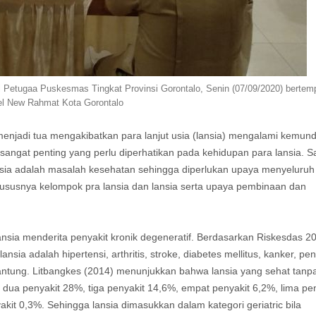
i Petugaa Puskesmas Tingkat Provinsi Gorontalo, Senin (07/09/2020) bertemp
el New Rahmat Kota Gorontalo
menjadi tua mengakibatkan para lanjut usia (lansia) mengalami kemun
angat penting yang perlu diperhatikan pada kehidupan para lansia. S
sia adalah masalah kesehatan sehingga diperlukan upaya menyeluruh
susnya kelompok pra lansia dan lansia serta upaya pembinaan dan
sia menderita penyakit kronik degeneratif. Berdasarkan Riskesdas 2
nsia adalah hipertensi, arthritis, stroke, diabetes mellitus, kanker, pen
l jantung. Litbangkes (2014) menunjukkan bahwa lansia yang sehat tanp
dua penyakit 28%, tiga penyakit 14,6%, empat penyakit 6,2%, lima pen
akit 0,3%. Sehingga lansia dimasukkan dalam kategori geriatric bila