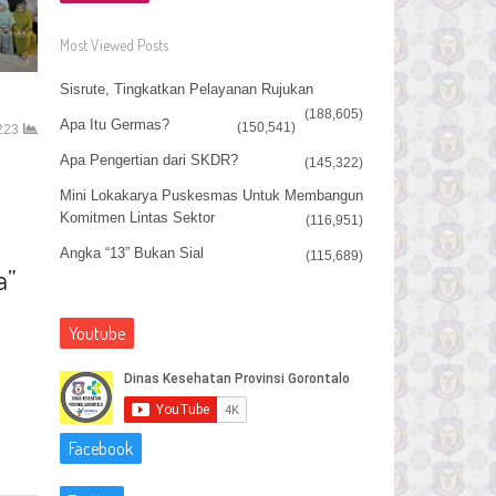
Most Viewed Posts
Sisrute, Tingkatkan Pelayanan Rujukan
(188,605)
Apa Itu Germas?
(150,541)
223
Apa Pengertian dari SKDR?
(145,322)
Mini Lokakarya Puskesmas Untuk Membangun
Komitmen Lintas Sektor
(116,951)
Angka “13” Bukan Sial
(115,689)
a”
Youtube
Facebook