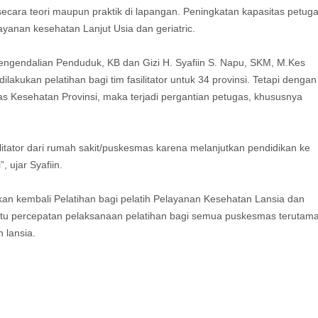
ara teori maupun praktik di lapangan. Peningkatan kapasitas petuga
ayanan kesehatan Lanjut Usia dan geriatric.
engendalian Penduduk, KB dan Gizi H. Syafiin S. Napu, SKM, M.Kes
kukan pelatihan bagi tim fasilitator untuk 34 provinsi. Tetapi dengan
s Kesehatan Provinsi, maka terjadi pergantian petugas, khususnya
silitator dari rumah sakit/puskesmas karena melanjutkan pendidikan ke
, ujar Syafiin.
an kembali Pelatihan bagi pelatih Pelayanan Kesehatan Lansia dan
bantu percepatan pelaksanaan pelatihan bagi semua puskesmas terutam
 lansia.