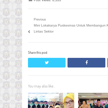
Navigasi
Previous
Previous
Mini Lokakarya Puskesmas Untuk Membangun 
pos
post:
Lintas Sektor
Share this post
twitter
facebook
You may also like...