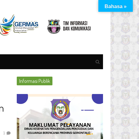
Bahasa »
Open
search
panel
Informasi Publik
n
1