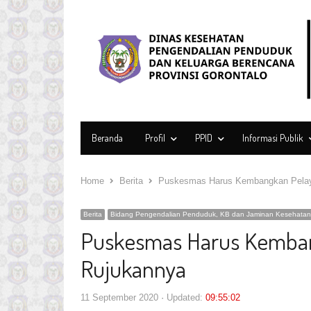
Beranda
Profil
PPID
Informasi Publik
Home
Berita
Puskesmas Harus Kembangkan Pelay
Berita
Bidang Pengendalian Penduduk, KB dan Jaminan Kesehatan
Puskesmas Harus Kemban
Rujukannya
11 September 2020
Updated:
09:55:02