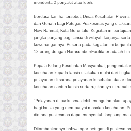
menderita 2 penyakit atau lebih.
Berdasarkan hal tersebut, Dinas Kesehatan Provins
dan Geriatri bagi Petugas Puskesmas yang dilaksana
New Rahmat, Kota Gorontalo. Kegiatan ini bertuju
jangka panjang bagi lansia di wilayah kerjanya ser
kewenangannya. Peserta pada kegiatan ini berjumlah
12 orang dengan Narasumber/Fasilitator adalah tim
Kepala Bidang Kesehatan Masyarakat, pengendalia
kesehatan kepada lansia dilakukan mulai dari tingka
pelayanan di sarana pelayanan kesehatan dasar
kesehatan santun lansia serta rujukannya di rumah s
“Pelayanan di puskesmas lebih mengutamakan upaya p
bagi lansia yang mempunyai masalah kesehatan. P
dimana puskesmas dapat menyentuh langsung masya
Ditambahkannya bahwa agar petugas di puskesmas 