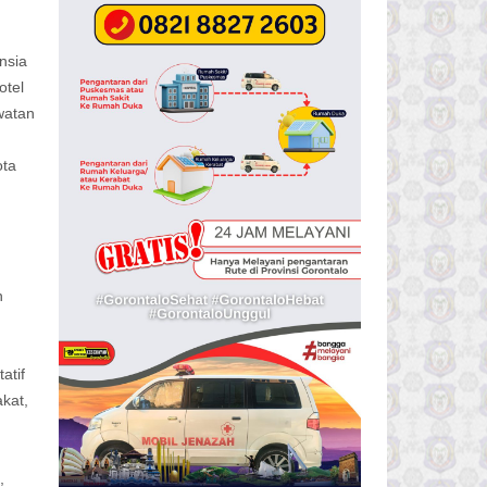
nsia
otel
watan
ota
n
atif
kat,
,