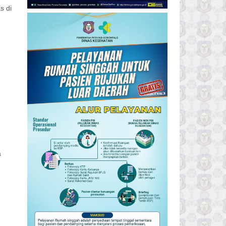
s di
a