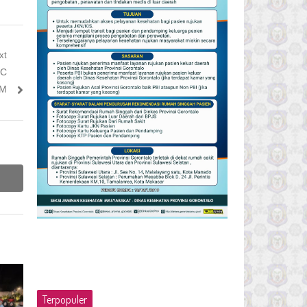
xt
GC
3M
Terpopuler