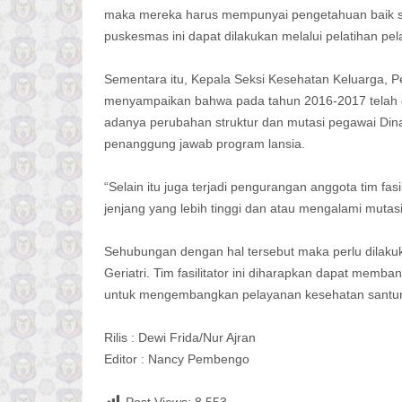
maka mereka harus mempunyai pengetahuan baik sec
puskesmas ini dapat dilakukan melalui pelatihan pel
Sementara itu, Kepala Seksi Kesehatan Keluarga, P
menyampaikan bahwa pada tahun 2016-2017 telah dila
adanya perubahan struktur dan mutasi pegawai Dina
penanggung jawab program lansia.
“Selain itu juga terjadi pengurangan anggota tim fa
jenjang yang lebih tinggi dan atau mengalami mutasi”
Sehubungan dengan hal tersebut maka perlu dilakuk
Geriatri. Tim fasilitator ini diharapkan dapat mem
untuk mengembangkan pelayanan kesehatan santun
Rilis : Dewi Frida/Nur Ajran
Editor : Nancy Pembengo
Post Views:
8,553