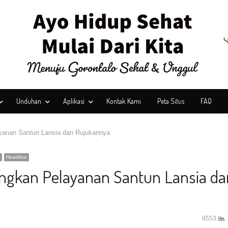
Unduhan
Aplikasi
Kontak Kami
Peta Situs
FAQ
anan Santun Lansia dan Rujukannya
Headline
gkan Pelayanan Santun Lansia da
8553