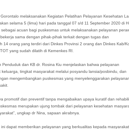
i Gorontalo melaksanakan Kegiatan Pelatihan Pelayanan Kesehatan La
kan selama 5 (lima) hari pada tanggal 07 s/d 11 September 2020 di H
an sebagai acuan bagi puskesmas untuk melaksanakan pelayanan pera
ta bekerja sama dengan pihak-pihak terkait dengan tugas dan
 14 orang yang terdiri dari Dinkes Provinsi 2 orang dan Dinkes Kab/K
 TOT yang sudah dilatih di Kemenkes RI.
n Penduduk dan KB dr. Rosina Kiu menjelaskan bahwa pelayanan
t keluarga, tingkat masyarakat melalui posyandu lansia/posbindu, dan
 dengan mengembangkan puskesmas yang menyelenggarakan pelayana
akit.
romotif dan preventif tanpa mengabaikan upaya kuratif dan rehabilit
uskesmas merupakan ujung tombak dari pelayanan kesehatan masyara
rakat”, ungkap dr Nina, sapaan akrabnya.
ini dapat memberikan pelayanan yang berkualitas kepada masyarakat