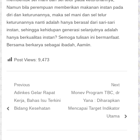
Namun bila perempuan memberikan makanan instan pada
diri dan keturunannya, maka sel mani dan sel telur
keturunannya nanti adalah hanya berasal dari sari-sari
instan, sehingga kehidupan generasi selanjutnya adalah
hanya berkualitas instan? Semoga tulisan ini bermanfaat.
Bersama berkarya sebagai ibadah, Aamiin.
Post Views:
9,473
Navigasi
Previous
Next
Previous
Next
Adinkes Gelar Rapat
Monev Program TBC, dr
pos
post:
post:
Kerja, Bahas Isu Terkini
Yana : Diharapkan
Bidang Kesehatan
Mencapai Target Indikator
Utama