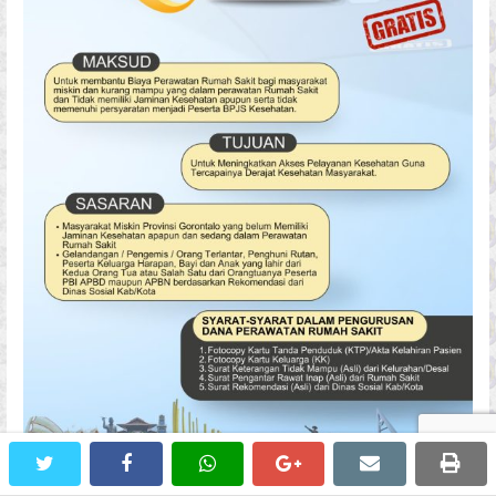
twitter
facebook
whatsapp
google+
email
prin