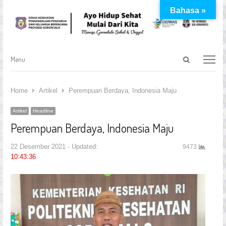
Bahasa »
Open
Menu
Menu
search
panel
Home
Artikel
Perempuan Berdaya, Indonesia Maju
Artikel
Headline
Perempuan Berdaya, Indonesia Maju
22 Desember 2021
Updated:
9473
10:43:36