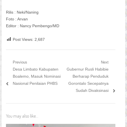
Rilis : Neki/Naning
Foto : Arvan
Editor : Nancy Pembengo/MD
Post Views:
2,687
Navigasi
Previous
Next
Previous
Next
Desa Limbato Kabupaten
Gubernur Rusli Habibie
pos
post:
post:
Boalemo, Masuk Nominasi
Berharap Penduduk
Nasional Penilaian PHBS
Gorontalo Secepatnya
Sudah Divaksinasi
You may also like...