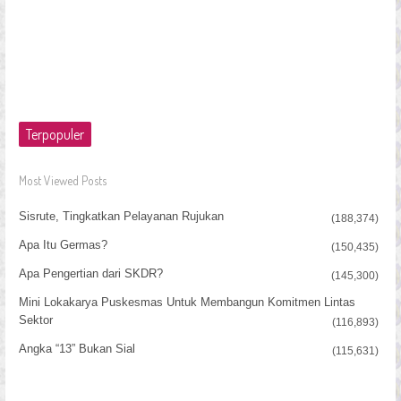
Terpopuler
Most Viewed Posts
Sisrute, Tingkatkan Pelayanan Rujukan
(188,374)
Apa Itu Germas?
(150,435)
Apa Pengertian dari SKDR?
(145,300)
Mini Lokakarya Puskesmas Untuk Membangun Komitmen Lintas
Sektor
(116,893)
Angka “13” Bukan Sial
(115,631)