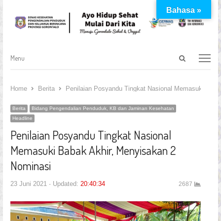
Bahasa »
Open
Menu
Menu
search
panel
Home
Berita
Penilaian Posyandu Tingkat Nasional Memasuki Baba
Berita
Bidang Pengendalian Penduduk, KB dan Jaminan Kesehatan
Headline
Penilaian Posyandu Tingkat Nasional
Memasuki Babak Akhir, Menyisakan 2
Nominasi
23 Juni 2021
Updated:
20:40:34
2687