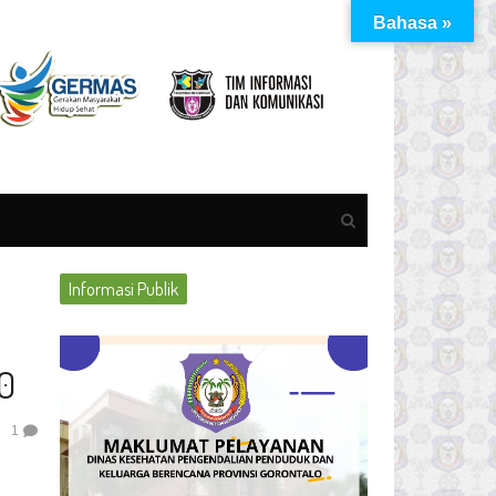
Bahasa »
Open
search
panel
Informasi Publik
0
1