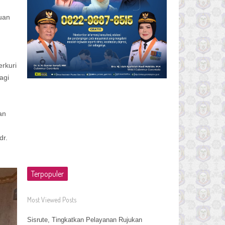
,
uan
rkuri
agi
an
dr.
Terpopuler
Most Viewed Posts
Sisrute, Tingkatkan Pelayanan Rujukan