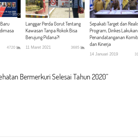
 Baru
Langgar Perda Gorut Tentang
Sepakati Target dan Reali
 dimasa
Kawasan Tanpa Rokok Bisa
Program, Dinkes Lakukan
Berujung Pidana?!
Penandatanganan Komi
dan Kinerja
11 Maret 2021
4720
3685
14 Januari 2019
3
ehatan Bermerkuri Selesai Tahun 2020”