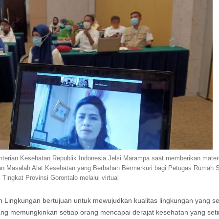
terian Kesehatan Republik Indonesia Jelsi Marampa saat memberikan mater
n Masalah Alat Kesehatan yang Berbahan Bermerkuri bagi Petugas Rumah S
ingkat Provinsi Gorontalo melalui virtual
n Lingkungan bertujuan untuk mewujudkan kualitas lingkungan yang s
l yang memungkinkan setiap orang mencapai derajat kesehatan yang seti