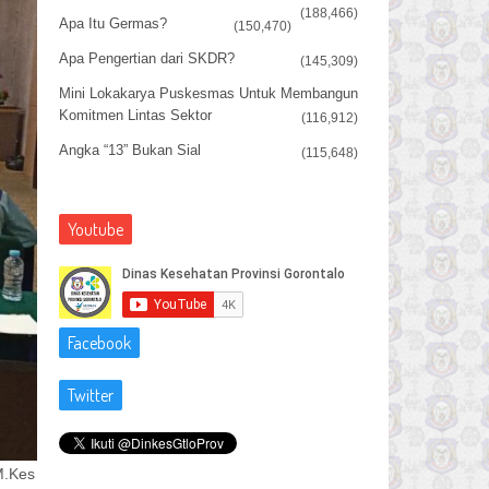
(188,466)
Apa Itu Germas?
(150,470)
Apa Pengertian dari SKDR?
(145,309)
Mini Lokakarya Puskesmas Untuk Membangun
Komitmen Lintas Sektor
(116,912)
Angka “13” Bukan Sial
(115,648)
Youtube
Facebook
Twitter
M.Kes