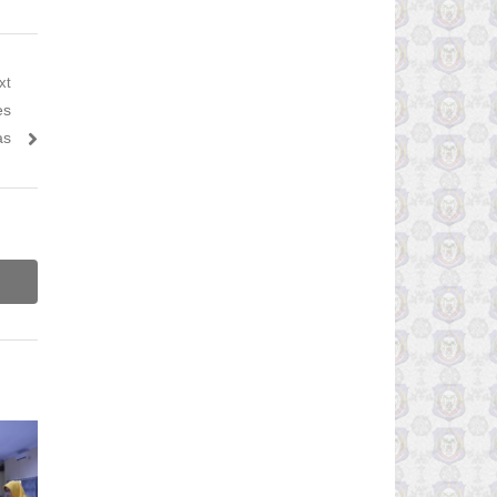
xt
es
as