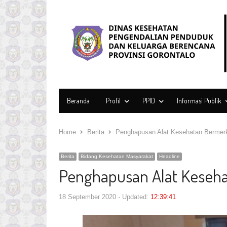
Beranda
Profil
PPID
Informasi Publik
Home
Berita
Penghapusan Alat Kesehatan Bermerk
Berita
Bidang Kesehatan Masyarakat
Headline
Penghapusan Alat Keseha
18 September 2020
Updated:
12:39:41