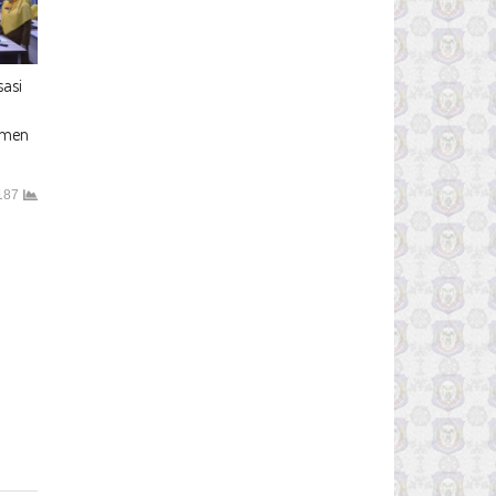
sasi
tmen
187