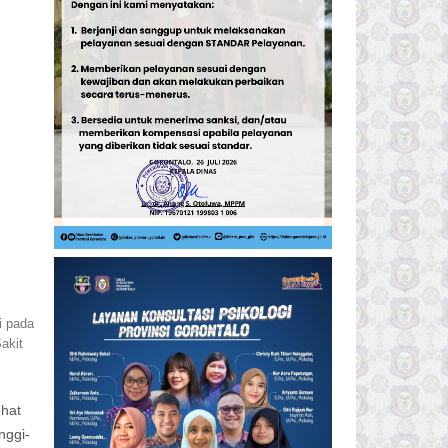
i pada
akit
ehat
nggi-