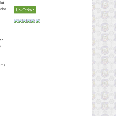
lat
ndar
Link Terkait
san
u
am)