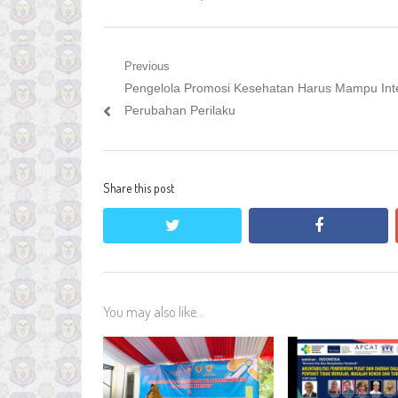
Navigasi
Previous
Previous
Pengelola Promosi Kesehatan Harus Mampu Int
pos
post:
Perubahan Perilaku
Share this post
twitter
facebook
You may also like...