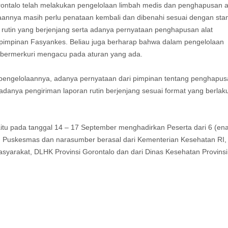
orontalo telah melakukan pengelolaan limbah medis dan penghapusan a
annya masih perlu penataan kembali dan dibenahi sesuai dengan sta
 rutin yang berjenjang serta adanya pernyataan penghapusan alat
 pimpinan Fasyankes. Beliau juga berharap bahwa dalam pengelolaan
bermerkuri mengacu pada aturan yang ada.
n pengelolaannya, adanya pernyataan dari pimpinan tentang penghapu
 adanya pengiriman laporan rutin berjenjang sesuai format yang berlak
itu pada tanggal 14 – 17 September menghadirkan Peserta dari 6 (en
n Puskesmas dan narasumber berasal dari Kementerian Kesehatan RI,
syarakat, DLHK Provinsi Gorontalo dan dari Dinas Kesehatan Provinsi