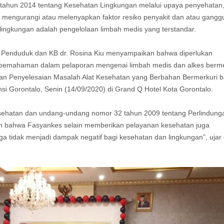
6 tahun 2014 tentang Kesehatan Lingkungan melalui upaya penyehatan
mengurangi atau melenyapkan faktor resiko penyakit dan atau gangg
 lingkungan adalah pengelolaan limbah medis yang terstandar.
 Penduduk dan KB dr. Rosina Kiu menyampaikan bahwa diperlukan
 pemahaman dalam pelaporan mengenai limbah medis dan alkes berme
an Penyelesaian Masalah Alat Kesehatan yang Berbahan Bermerkuri b
i Gorontalo, Senin (14/09/2020) di Grand Q Hotel Kota Gorontalo.
ehatan dan undang-undang nomor 32 tahun 2009 tentang Perlindung
 bahwa Fasyankes selain memberikan pelayanan kesehatan juga
ga tidak menjadi dampak negatif bagi kesehatan dan lingkungan”, ujar 