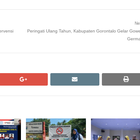
Ne
Next
ervensi
Peringati Ulang Tahun, Kabupaten Gorontalo Gelar Gow
post:
Germ
google+
email
print