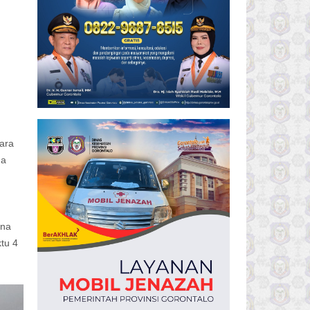
gara
ga
ena
tu 4