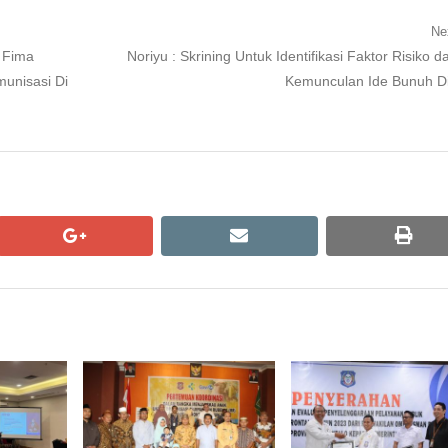
Ne
Next
 Fima
Noriyu : Skrining Untuk Identifikasi Faktor Risiko d
post:
unisasi Di
Kemunculan Ide Bunuh Di
google+
email
print