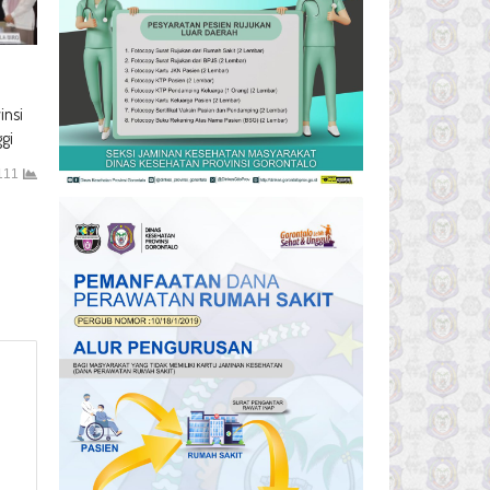
nsi
gi
111