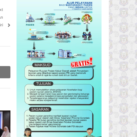
xt
an
ri