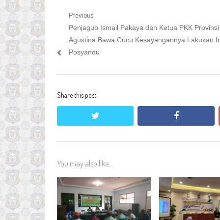
Navigasi
Previous
Previous
Penjagub Ismail Pakaya dan Ketua PKK Provinsi
pos
post:
Agustina Bawa Cucu Kesayangannya Lakukan Im
Posyandu
Share this post
twitter
facebook
You may also like...