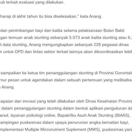
 terkait evaluasi yang dilakukan.
rharap di akhir tahun itu bisa diselesaikan,” kata Anang.
 dan penimbangan bayi dan balita selama pelaksanaan Bulan Bakti
an temuan anak stunting sebanyak 5.073 anak balita stunting atau 6
it data stunting, Anang mengungkapkan sebanyak 228 pegawai dinas
untuk OPD dan lintas sektor terkait lainnya akan dikoordinasikan lebi
n sampaikan ke ketua tim penanggulangan stunting di Provinsi Gorontal
ernur pesan untuk agendakan dalam sebuah pertemuan yang melibatk
s Anang.
paian dan inovasi yang telah dilakukan oleh Dinas Kesehatan Provins
al dalam penanggulangan stunting dalam bentuk aplikasi pengukuran d
ed, layanan psikologi online, Bapak/Ibu Asuh Anak Stunting (BIAAS),
ndampingan puskesmas dalam upaya penurunan angka kematian bayi,
mplementasi Multiple Micronutrient Suplement (MMS), puskesmas yan