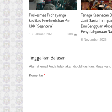
Puskesmas Pilohayanga
Tenaga Kesehatan D
Fasilitasi Pembentukan Pos
Jadi Garda Terdepan
UKK “Sejahtera”
Dini Gangguan Akib
Penyalahgunaan Na
13 Februari 2020
5200
6 November 2025
Tinggalkan Balasan
Alamat email Anda tidak akan dipublikasikan.
Ruas yang 
Komentar
*