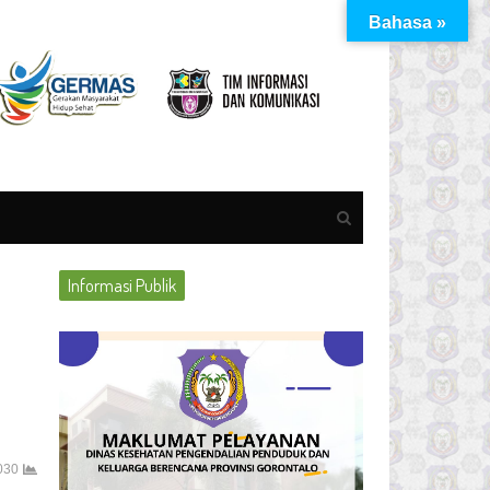
Bahasa »
Open
search
panel
Informasi Publik
030