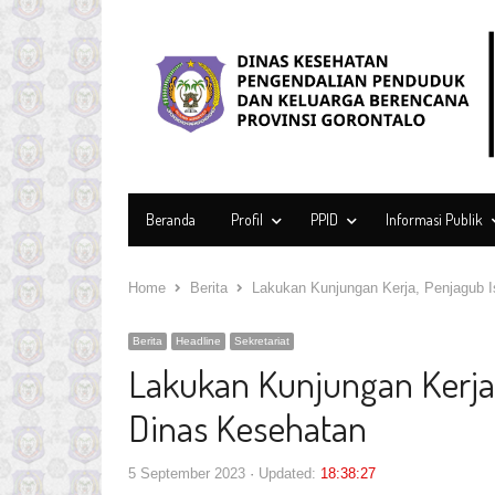
Beranda
Profil
PPID
Informasi Publik
Home
Berita
Lakukan Kunjungan Kerja, Penjagub I
Berita
Headline
Sekretariat
Lakukan Kunjungan Kerja,
Dinas Kesehatan
5 September 2023
Updated:
18:38:27