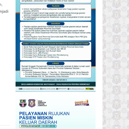
h,
njadi