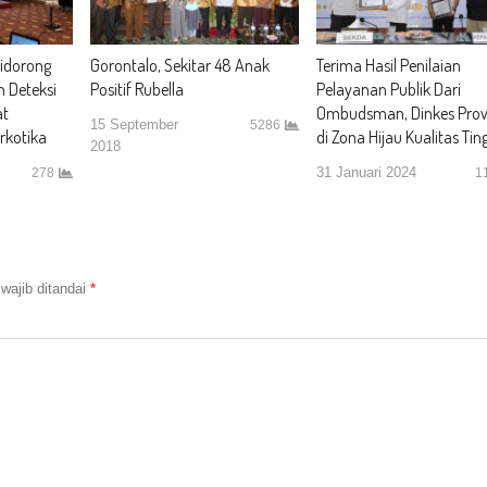
idorong
Gorontalo, Sekitar 48 Anak
Terima Hasil Penilaian
 Deteksi
Positif Rubella
Pelayanan Publik Dari
at
Ombudsman, Dinkes Provi
15 September
5286
rkotika
di Zona Hijau Kualitas Ting
2018
31 Januari 2024
278
1
wajib ditandai
*