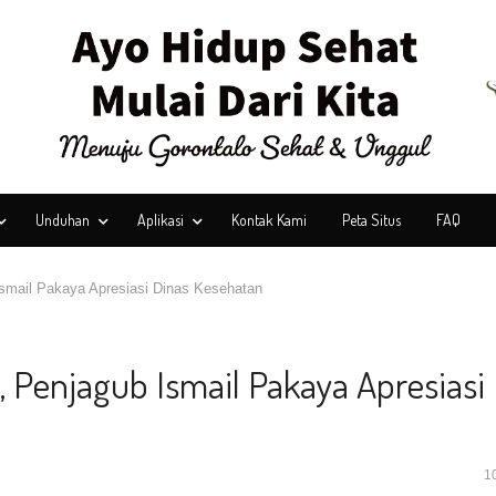
Unduhan
Aplikasi
Kontak Kami
Peta Situs
FAQ
smail Pakaya Apresiasi Dinas Kesehatan
 Penjagub Ismail Pakaya Apresiasi
1