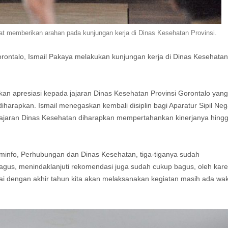
at memberikan arahan pada kunjungan kerja di Dinas Kesehatan Provinsi.
rontalo, Ismail Pakaya melakukan kunjungan kerja di Dinas Kesehatan
an apresiasi kepada jajaran Dinas Kesehatan Provinsi Gorontalo yang
iharapkan. Ismail menegaskan kembali disiplin bagi Aparatur Sipil Ne
jajaran Dinas Kesehatan diharapkan mempertahankan kinerjanya hing
Kominfo, Perhubungan dan Dinas Kesehatan, tiga-tiganya sudah
bagus, menindaklanjuti rekomendasi juga sudah cukup bagus, oleh kar
pai dengan akhir tahun kita akan melaksanakan kegiatan masih ada wak