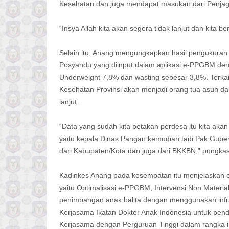
Kesehatan dan juga mendapat masukan dari Penjagub
“Insya Allah kita akan segera tidak lanjut dan kita be
Selain itu, Anang mengungkapkan hasil pengukuran
Posyandu yang diinput dalam aplikasi e-PPGBM deng
Underweight 7,8% dan wasting sebesar 3,8%. Terka
Kesehatan Provinsi akan menjadi orang tua asuh dan 
lanjut.
“Data yang sudah kita petakan perdesa itu kita aka
yaitu kepala Dinas Pangan kemudian tadi Pak Gub
dari Kabupaten/Kota dan juga dari BKKBN,” pungka
Kadinkes Anang pada kesempatan itu menjelaskan ca
yaitu Optimalisasi e-PPGBM, Intervensi Non Materi
penimbangan anak balita dengan menggunakan infrar
Kerjasama Ikatan Dokter Anak Indonesia untuk pe
Kerjasama dengan Perguruan Tinggi dalam rangka i