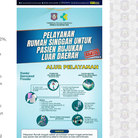
,2%,
h
o
an
i
an
g