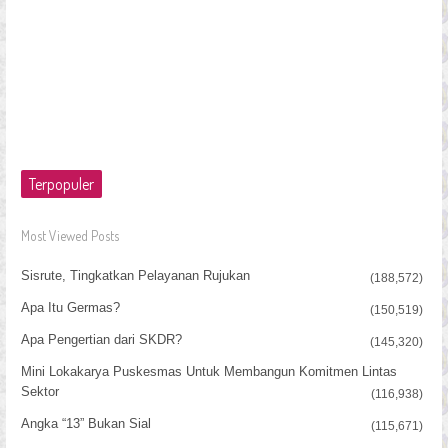
Terpopuler
Most Viewed Posts
Sisrute, Tingkatkan Pelayanan Rujukan
(188,572)
Apa Itu Germas?
(150,519)
Apa Pengertian dari SKDR?
(145,320)
Mini Lokakarya Puskesmas Untuk Membangun Komitmen Lintas
Sektor
(116,938)
Angka “13” Bukan Sial
(115,671)