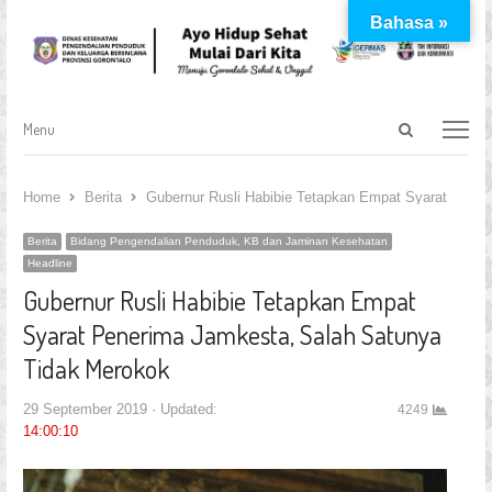
Bahasa »
Open
Menu
Menu
search
panel
Home
Berita
Gubernur Rusli Habibie Tetapkan Empat Syarat Pene
Berita
Bidang Pengendalian Penduduk, KB dan Jaminan Kesehatan
Headline
Gubernur Rusli Habibie Tetapkan Empat
Syarat Penerima Jamkesta, Salah Satunya
Tidak Merokok
29 September 2019
Updated:
4249
14:00:10