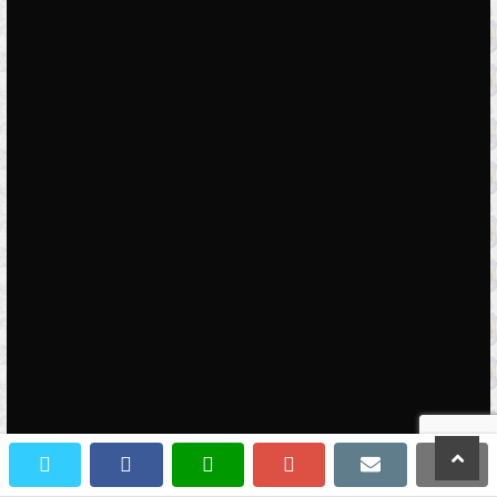
scroll
twitter
facebook
whatsapp
google+
email
prin
to