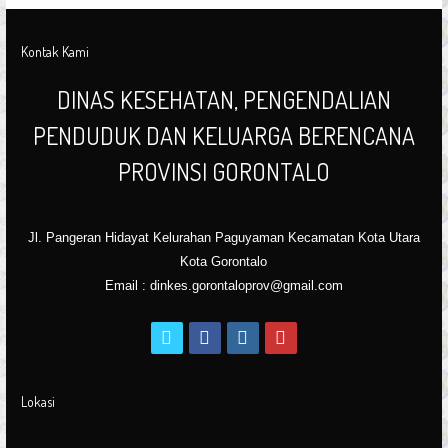
Kontak Kami
DINAS KESEHATAN, PENGENDALIAN
PENDUDUK DAN KELUARGA BERENCANA
PROVINSI GORONTALO
Jl. Pangeran Hidayat Kelurahan Paguyaman Kecamatan Kota Utara
Kota Gorontalo
Email : dinkes.gorontaloprov@gmail.com
t
f
i
y
w
a
n
o
i
c
s
u
Lokasi
t
e
t
t