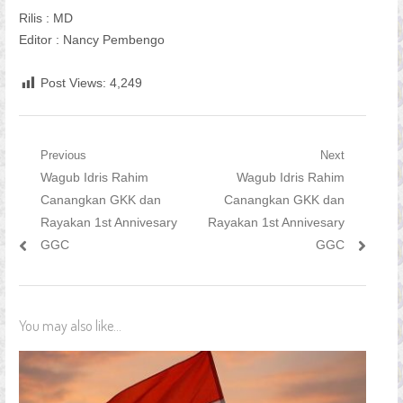
Rilis : MD
Editor : Nancy Pembengo
Post Views:
4,249
Navigasi
Previous
Next
Previous
Next
Wagub Idris Rahim
Wagub Idris Rahim
pos
post:
post:
Canangkan GKK dan
Canangkan GKK dan
Rayakan 1st Annivesary
Rayakan 1st Annivesary
GGC
GGC
You may also like...