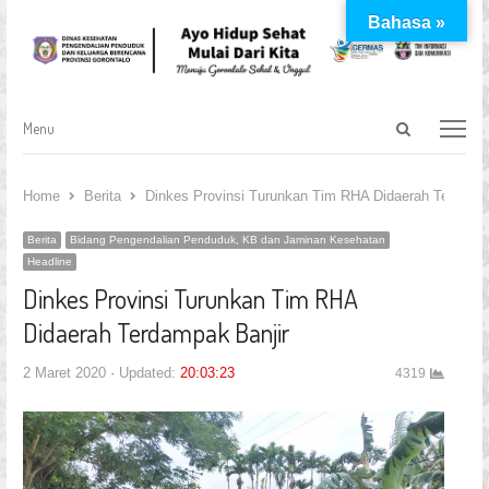
Bahasa »
Open
Menu
Menu
search
panel
Home
Berita
Dinkes Provinsi Turunkan Tim RHA Didaerah Terdampa
Berita
Bidang Pengendalian Penduduk, KB dan Jaminan Kesehatan
Headline
Dinkes Provinsi Turunkan Tim RHA
Didaerah Terdampak Banjir
2 Maret 2020
Updated:
20:03:23
4319