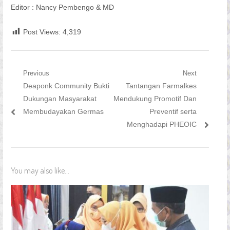
Editor : Nancy Pembengo & MD
Post Views:
4,319
Navigasi
Previous
Next
Previous
Next
Deaponk Community Bukti
Tantangan Farmalkes
pos
post:
post:
Dukungan Masyarakat
Mendukung Promotif Dan
Membudayakan Germas
Preventif serta
Menghadapi PHEOIC
You may also like...