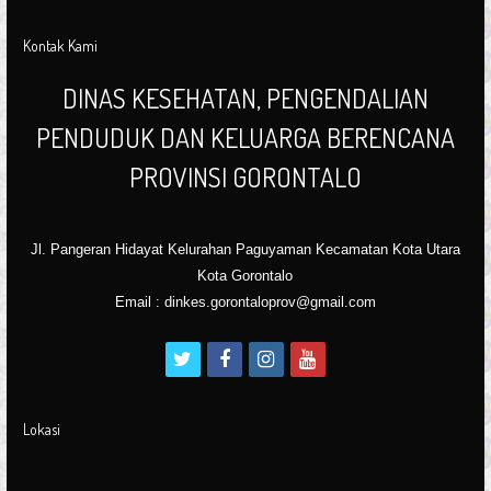
Kontak Kami
DINAS KESEHATAN, PENGENDALIAN
PENDUDUK DAN KELUARGA BERENCANA
PROVINSI GORONTALO
Jl. Pangeran Hidayat Kelurahan Paguyaman Kecamatan Kota Utara
Kota Gorontalo
Email : dinkes.gorontaloprov@gmail.com
t
f
i
y
w
a
n
o
i
c
s
u
Lokasi
t
e
t
t