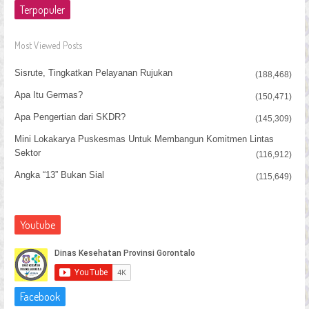
Terpopuler
Most Viewed Posts
Sisrute, Tingkatkan Pelayanan Rujukan
(188,468)
Apa Itu Germas?
(150,471)
Apa Pengertian dari SKDR?
(145,309)
Mini Lokakarya Puskesmas Untuk Membangun Komitmen Lintas
Sektor
(116,912)
Angka “13” Bukan Sial
(115,649)
Youtube
Facebook