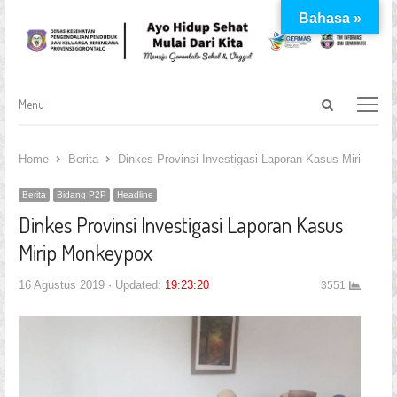
Bahasa »
Open
Menu
Menu
search
panel
Home
Berita
Dinkes Provinsi Investigasi Laporan Kasus Mirip Mon
Berita
Bidang P2P
Headline
Dinkes Provinsi Investigasi Laporan Kasus
Mirip Monkeypox
16 Agustus 2019
Updated:
19:23:20
3551