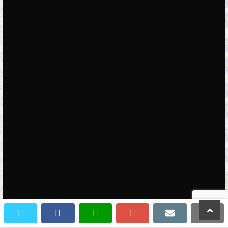
scroll
twitter
facebook
whatsapp
google+
email
prin
to