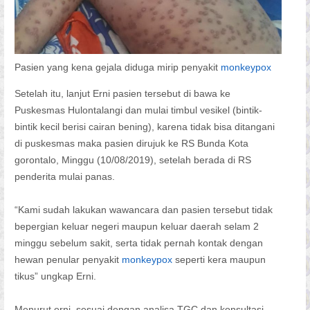
Pasien yang kena gejala diduga mirip penyakit
monkeypox
Setelah itu, lanjut Erni pasien tersebut di bawa ke
Puskesmas Hulontalangi dan mulai timbul vesikel (bintik-
bintik kecil berisi cairan bening), karena tidak bisa ditangani
di puskesmas maka pasien dirujuk ke RS Bunda Kota
gorontalo, Minggu (10/08/2019), setelah berada di RS
penderita mulai panas.
“Kami sudah lakukan wawancara dan pasien tersebut tidak
bepergian keluar negeri maupun keluar daerah selam 2
minggu sebelum sakit, serta tidak pernah kontak dengan
hewan penular penyakit
monkeypox
seperti kera maupun
tikus” ungkap Erni.
Menurut erni, sesuai dengan analisa TGC dan konsultasi