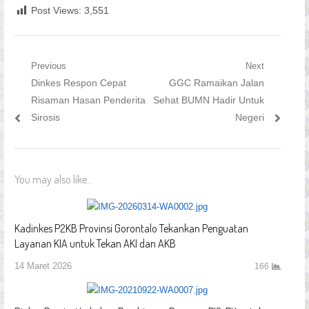
Post Views:
3,551
Navigasi
Previous
Next
Previous
Next
Dinkes Respon Cepat
GGC Ramaikan Jalan
pos
post:
post:
Risaman Hasan Penderita
Sehat BUMN Hadir Untuk
Sirosis
Negeri
You may also like...
Kadinkes P2KB Provinsi Gorontalo Tekankan Penguatan
Layanan KIA untuk Tekan AKI dan AKB
14 Maret 2026
166