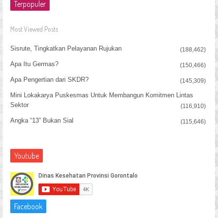
Terpopuler
Most Viewed Posts
Sisrute, Tingkatkan Pelayanan Rujukan
(188,462)
Apa Itu Germas?
(150,466)
Apa Pengertian dari SKDR?
(145,309)
Mini Lokakarya Puskesmas Untuk Membangun Komitmen Lintas
Sektor
(116,910)
Angka “13” Bukan Sial
(115,646)
Youtube
Facebook