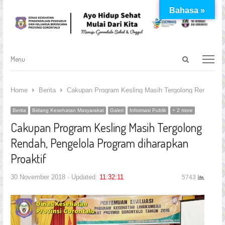
Bahasa »
Open
Menu
Menu
search
panel
Home
Berita
Cakupan Program Kesling Masih Tergolong Rendah, Pe
Berita
Bidang Kesehatan Masyarakat
Galeri
Informasi Publik
+ 2 more
Cakupan Program Kesling Masih Tergolong
Rendah, Pengelola Program diharapkan
Proaktif
30 November 2018
Updated:
11:32:11
5743