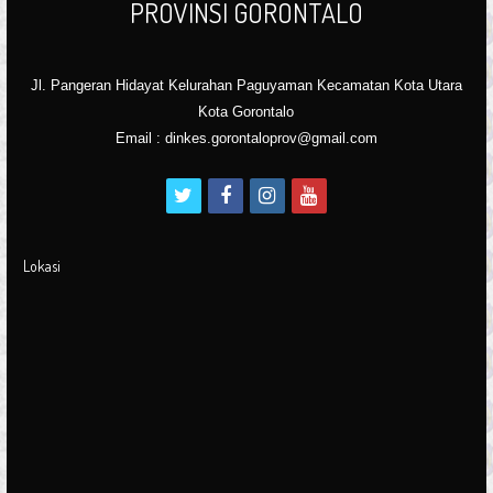
PROVINSI GORONTALO
Jl. Pangeran Hidayat Kelurahan Paguyaman Kecamatan Kota Utara
Kota Gorontalo
Email : dinkes.gorontaloprov@gmail.com
t
f
i
y
w
a
n
o
i
c
s
u
Lokasi
t
e
t
t
t
b
a
u
e
o
g
b
r
o
r
e
k
a
m