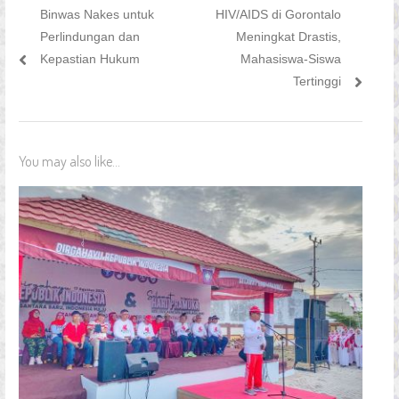
Previous
Next
Binwas Nakes untuk
HIV/AIDS di Gorontalo
pos
post:
post:
Perlindungan dan
Meningkat Drastis,
Kepastian Hukum
Mahasiswa-Siswa
Tertinggi
You may also like...