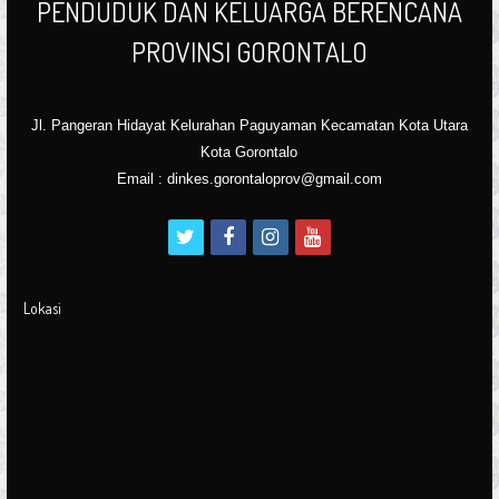
PENDUDUK DAN KELUARGA BERENCANA
PROVINSI GORONTALO
Jl. Pangeran Hidayat Kelurahan Paguyaman Kecamatan Kota Utara
Kota Gorontalo
Email : dinkes.gorontaloprov@gmail.com
t
f
i
y
w
a
n
o
i
c
s
u
Lokasi
t
e
t
t
t
b
a
u
e
o
g
b
r
o
r
e
k
a