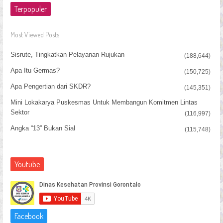
Terpopuler
Most Viewed Posts
Sisrute, Tingkatkan Pelayanan Rujukan
(188,644)
Apa Itu Germas?
(150,725)
Apa Pengertian dari SKDR?
(145,351)
Mini Lokakarya Puskesmas Untuk Membangun Komitmen Lintas
Sektor
(116,997)
Angka “13” Bukan Sial
(115,748)
Youtube
Facebook