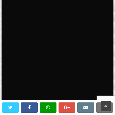
scroll
twitter
facebook
whatsapp
google+
email
prin
to