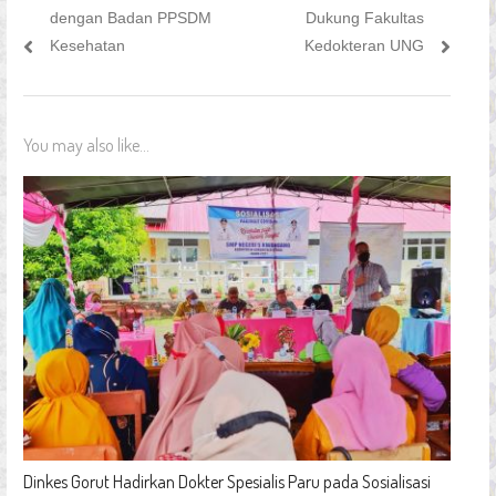
pos
post:
post:
dengan Badan PPSDM
Dukung Fakultas
Kesehatan
Kedokteran UNG
You may also like...
Dinkes Gorut Hadirkan Dokter Spesialis Paru pada Sosialisasi