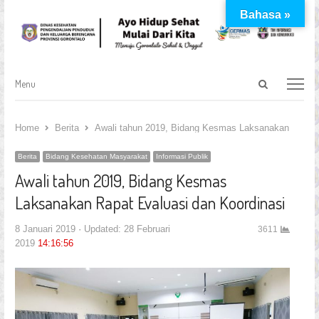
Bahasa »
Open
Menu
Menu
search
panel
Home
Berita
Awali tahun 2019, Bidang Kesmas Laksanakan Rapat 
Berita
Bidang Kesehatan Masyarakat
Informasi Publik
Awali tahun 2019, Bidang Kesmas
Laksanakan Rapat Evaluasi dan Koordinasi
8 Januari 2019
Updated: 28 Februari
3611
2019
14:16:56