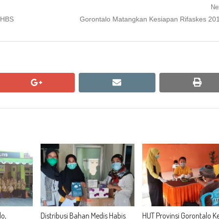
Ne
Next
PHBS
Gorontalo Matangkan Kesiapan Rifaskes 20
post:
google+
email
print
o,
Distribusi Bahan Medis Habis
HUT Provinsi Gorontalo K