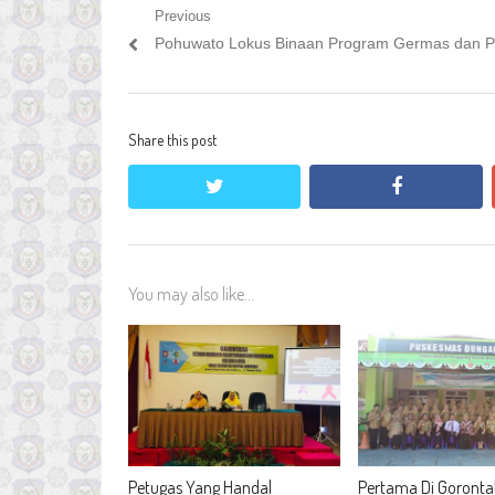
Navigasi
Previous
Previous
Pohuwato Lokus Binaan Program Germas dan 
pos
post:
Share this post
twitter
facebook
You may also like...
Petugas Yang Handal
Pertama Di Gorontal