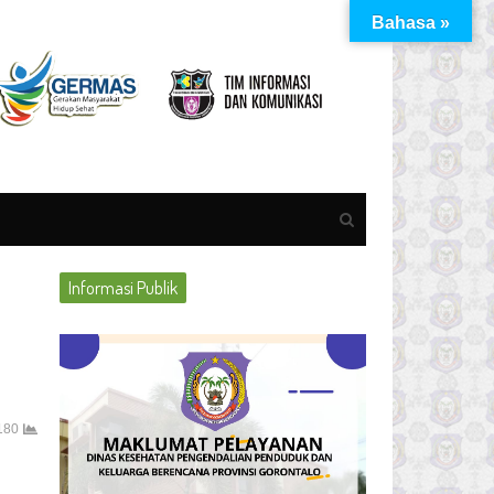
Bahasa »
Open
search
panel
Informasi Publik
180