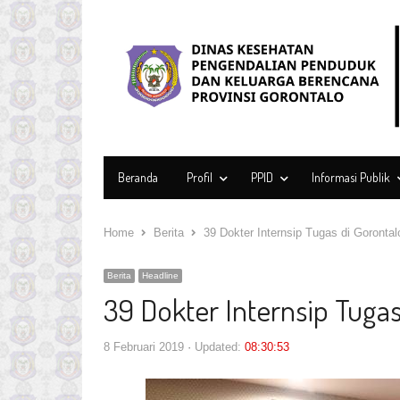
Beranda
Profil
PPID
Informasi Publik
Home
Berita
39 Dokter Internsip Tugas di Gorontal
Berita
Headline
39 Dokter Internsip Tugas
8 Februari 2019
Updated:
08:30:53