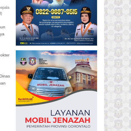
Kepala
d)
hun
aya
okter
 Dinas
san