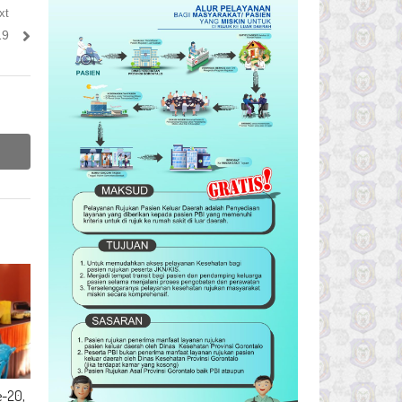
xt
19
e-20,