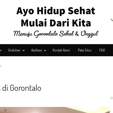
Unduhan
Aplikasi
Kontak Kami
Peta Situs
FAQ
o
 di Gorontalo
4