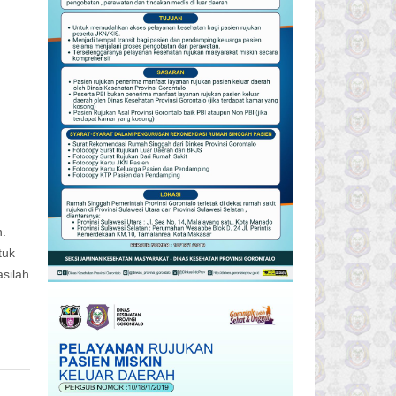
n.
tuk
silah