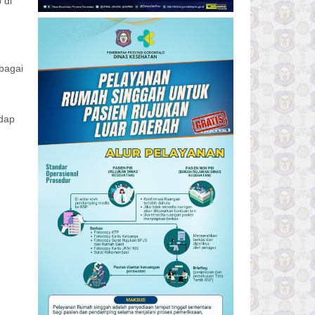
 di
bagai
adap