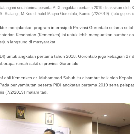
tangani serahterima peserta PIDI angaktan pertama 2019 disaksikan oleh 
S. Bialangi, M.Kes di hotel Maqna Gorontalo, Kamis (7/2/2019). (foto gopos.i
kter menjalankan program internsip di Provinsi Gorontalo selama seta
nterian Kesehatan (Kemenkes) ini untuk lebih menguatkan sumber d
rjun langsung di masyarakat.
DI) untuk angkatan pertama tahun 2018, Gorontalo juga kebagian 27 d
erapa rumah sakit di provinsi Gorontalo.
staf ahli Kemenkes dr. Muhammad Subuh itu disambut baik oleh Kepala
gi. Pada penyambutan peserta PIDI angkatan pertama 2019 serta pelepa
s (7/2/2019) malam tadi.